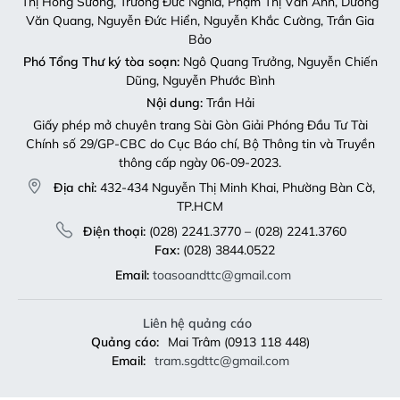
Thị Hồng Sương, Trương Đức Nghĩa, Phạm Thị Vân Anh, Dương
Văn Quang, Nguyễn Đức Hiển, Nguyễn Khắc Cường, Trần Gia
Bảo
Phó Tổng Thư ký tòa soạn:
Ngô Quang Trưởng, Nguyễn Chiến
Dũng, Nguyễn Phước Bình
Nội dung:
Trần Hải
Giấy phép mở chuyên trang Sài Gòn Giải Phóng Đầu Tư Tài
Chính số 29/GP-CBC do Cục Báo chí, Bộ Thông tin và Truyền
thông cấp ngày 06-09-2023.
Địa chỉ:
432-434 Nguyễn Thị Minh Khai, Phường Bàn Cờ,
TP.HCM
Điện thoại:
(028) 2241.3770 – (028) 2241.3760
Fax:
(028) 3844.0522
Email:
toasoandttc@gmail.com
Liên hệ quảng cáo
Quảng cáo:
Mai Trâm (0913 118 448)
Email:
tram.sgdttc@gmail.com