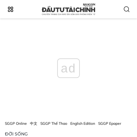
ad
SGGP Online
中文
SGGP Thể Thao
English Edition
SGGP Epaper
ĐỜI SỐNG