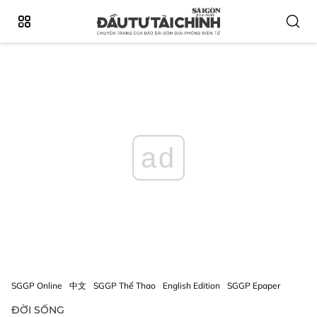
ad
SGGP Online
中文
SGGP Thể Thao
English Edition
SGGP Epaper
ĐỜI SỐNG