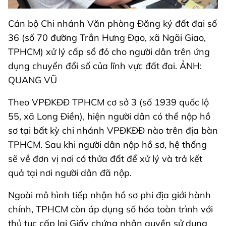
Cán bộ Chi nhánh Văn phòng Đăng ký đất đai số
36 (số 70 đường Trần Hưng Đạo, xã Ngãi Giao,
TPHCM) xử lý cấp sổ đỏ cho người dân trên ứng
dụng chuyển đổi số của lĩnh vực đất đai. ẢNH:
QUANG VŨ
Theo VPĐKĐĐ TPHCM cơ sở 3 (số 1939 quốc lộ
55, xã Long Điền), hiện người dân có thể nộp hồ
sơ tại bất kỳ chi nhánh VPĐKĐĐ nào trên địa bàn
TPHCM. Sau khi người dân nộp hồ sơ, hệ thống
sẽ về đơn vị nơi có thửa đất để xử lý và trả kết
quả tại nơi người dân đã nộp.
Ngoài mô hình tiếp nhận hồ sơ phi địa giới hành
chính, TPHCM còn áp dụng số hóa toàn trình với
thủ tục cấp lại Giấy chứng nhận quyền sử dụng