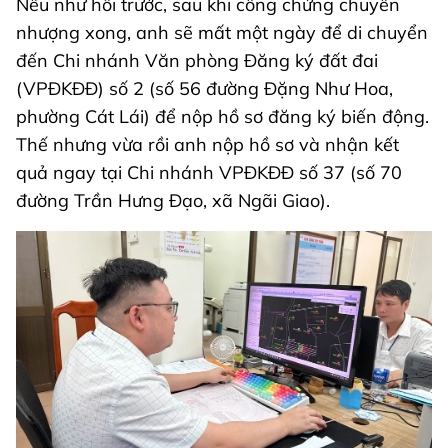
Nếu như hồi trước, sau khi công chứng chuyển
nhượng xong, anh sẽ mất một ngày để di chuyển
đến Chi nhánh Văn phòng Đăng ký đất đai
(VPĐKĐĐ) số 2 (số 56 đường Đặng Như Hoa,
phường Cát Lái) để nộp hồ sơ đăng ký biến động.
Thế nhưng vừa rồi anh nộp hồ sơ và nhận kết
quả ngay tại Chi nhánh VPĐKĐĐ số 37 (số 70
đường Trần Hưng Đạo, xã Ngãi Giao).