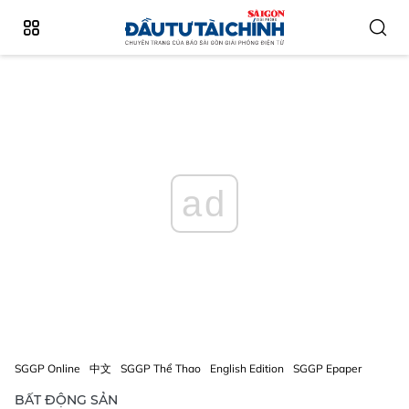
ad
SGGP Online
中文
SGGP Thể Thao
English Edition
SGGP Epaper
BẤT ĐỘNG SẢN