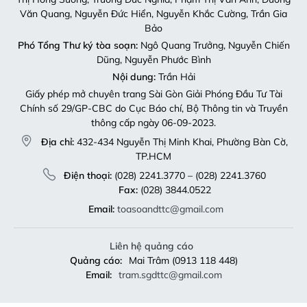
Văn Quang, Nguyễn Đức Hiển, Nguyễn Khắc Cường, Trần Gia
Bảo
Phó Tổng Thư ký tòa soạn:
Ngô Quang Trưởng, Nguyễn Chiến
Dũng, Nguyễn Phước Bình
Nội dung:
Trần Hải
Giấy phép mở chuyên trang Sài Gòn Giải Phóng Đầu Tư Tài
Chính số 29/GP-CBC do Cục Báo chí, Bộ Thông tin và Truyền
thông cấp ngày 06-09-2023.
Địa chỉ:
432-434 Nguyễn Thị Minh Khai, Phường Bàn Cờ,
TP.HCM
Điện thoại:
(028) 2241.3770 – (028) 2241.3760
Fax:
(028) 3844.0522
Email:
toasoandttc@gmail.com
Liên hệ quảng cáo
Quảng cáo:
Mai Trâm (0913 118 448)
Email:
tram.sgdttc@gmail.com