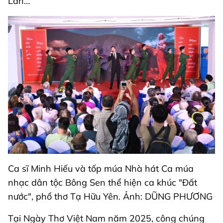
Lan…
Ca sĩ Minh Hiếu và tốp múa Nhà hát Ca múa
nhạc dân tộc Bông Sen thể hiện ca khúc "Đất
nước", phổ thơ Tạ Hữu Yên. Ảnh: DŨNG PHƯƠNG
Tại Ngày Thơ Việt Nam năm 2025, công chúng