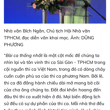
Nhà văn Bích Ngân, Chủ tịch Hội Nhà văn
TPHCM, đọc diễn văn khai mạc. Ảnh: DŨNG
PHƯƠNG
“
Bài ca thống nhất
là một cột mốc để chúng ta
nhìn lại và tôn vinh thi ca Sài Gòn - TPHCM trong
cội nguồn thi ca Việt Nam, trong đó có dòng chảy
cuồn cuộn phù sa của thi ca phương Nam. Bởi lẽ,
thi ca đã đồng hành chiều dài mở mang bờ cõi
của cha ông chúng ta. Đất đai khẩn hoang đến
đâu thì thi ca xuất hiện ở đó. Mọi biến động lịch
sử đều có sự dự phần của thi ca. Mỗi nhà thơ đều