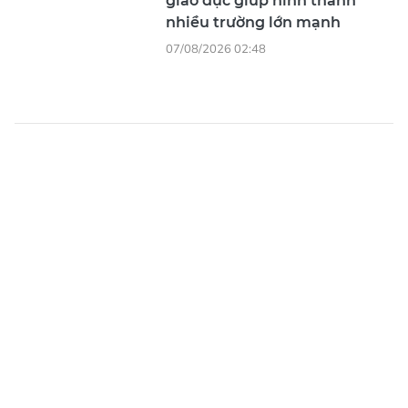
XEM THÊM
Tổng Biên tập
: Nguyễn Khắc Văn
Phó Tổng Biên tập:
Nguyễn Ngọc Anh, Phạm Văn Trường, Bùi
Thị Hồng Sương, Trương Đức Nghĩa, Phạm Thị Vân Anh, Dương
Văn Quang, Nguyễn Đức Hiển, Nguyễn Khắc Cường, Trần Gia
Bảo
Phó Tổng Thư ký tòa soạn:
Ngô Quang Trưởng, Nguyễn Chiến
Dũng, Nguyễn Phước Bình
Nội dung:
Trần Hải
Giấy phép mở chuyên trang Sài Gòn Giải Phóng Đầu Tư Tài
Chính số 29/GP-CBC do Cục Báo chí, Bộ Thông tin và Truyền
thông cấp ngày 06-09-2023.