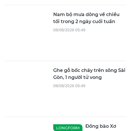
tối trong 2 ngày cuối tuần
08/08/2026 05:49
Ghe gỗ bốc cháy trên sông Sài
Gòn, 1 người tử vong
08/08/2026 05:49
Đồng bào Xơ
LONGFORM
Đăng tất bật thu hoạch hạt
sâm Ngọc Linh
08/08/2026 05:48
Bộ sưu tập bánh
LONGFORM
Trung thu 'Tinh tú kỳ thiên'