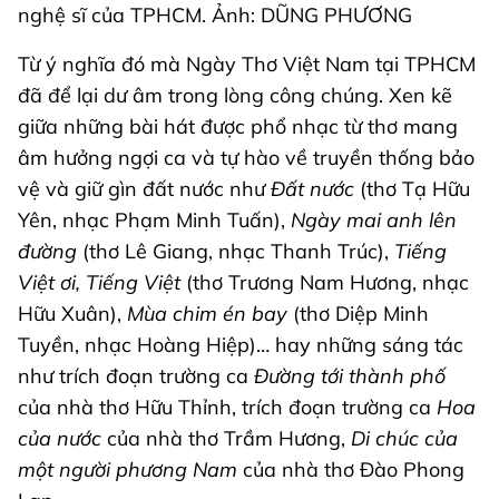
nghệ sĩ của TPHCM. Ảnh: DŨNG PHƯƠNG
Từ ý nghĩa đó mà Ngày Thơ Việt Nam tại TPHCM
đã để lại dư âm trong lòng công chúng. Xen kẽ
giữa những bài hát được phổ nhạc từ thơ mang
âm hưởng ngợi ca và tự hào về truyền thống bảo
vệ và giữ gìn đất nước như
Đất nước
(thơ Tạ Hữu
Yên, nhạc Phạm Minh Tuấn),
Ngày mai anh lên
đường
(thơ Lê Giang, nhạc Thanh Trúc),
Tiếng
Việt ơi, Tiếng Việt
(thơ Trương Nam Hương, nhạc
Hữu Xuân),
Mùa chim én bay
(thơ Diệp Minh
Tuyền, nhạc Hoàng Hiệp)… hay những sáng tác
như trích đoạn trường ca
Đường tới thành phố
của nhà thơ Hữu Thỉnh, trích đoạn trường ca
Hoa
của nước
của nhà thơ Trầm Hương,
Di chúc của
một người phương Nam
của nhà thơ Đào Phong