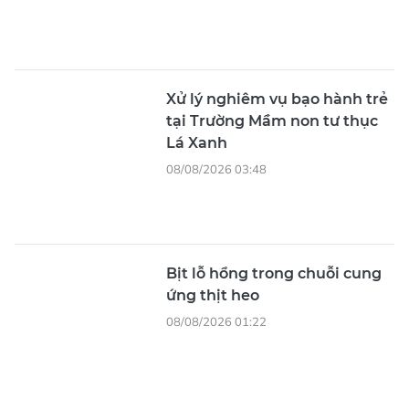
08/08/2026 01:22
Thủy điện Lai Châu mở 1 cửa
tràn xả mặt để ứng phó mưa
lũ
07/08/2026 10:46
Đã xác định nguyên nhân
khiến 70 ôtô thủng lốp trên
cao tốc Bắc-Nam
07/08/2026 10:42