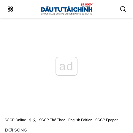
ad
SGGP Online
中文
SGGP Thể Thao
English Edition
SGGP Epaper
ĐỜI SỐNG