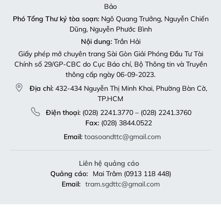
Bảo
Phó Tổng Thư ký tòa soạn:
Ngô Quang Trưởng, Nguyễn Chiến
Dũng, Nguyễn Phước Bình
Nội dung:
Trần Hải
Giấy phép mở chuyên trang Sài Gòn Giải Phóng Đầu Tư Tài
Chính số 29/GP-CBC do Cục Báo chí, Bộ Thông tin và Truyền
thông cấp ngày 06-09-2023.
Địa chỉ:
432-434 Nguyễn Thị Minh Khai, Phường Bàn Cờ,
TP.HCM
Điện thoại:
(028) 2241.3770 – (028) 2241.3760
Fax:
(028) 3844.0522
Email:
toasoandttc@gmail.com
Liên hệ quảng cáo
Quảng cáo:
Mai Trâm (0913 118 448)
Email:
tram.sgdttc@gmail.com