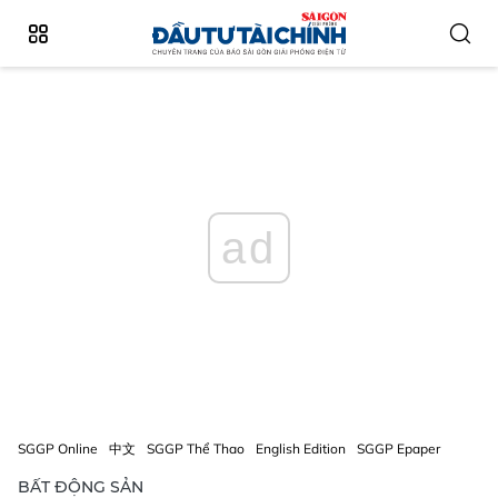
ad
SGGP Online
中文
SGGP Thể Thao
English Edition
SGGP Epaper
BẤT ĐỘNG SẢN