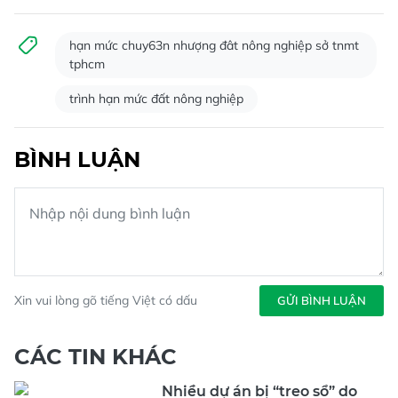
hạn mức chuy63n nhượng đât nông nghiệp sở tnmt
tphcm
trình hạn mức đất nông nghiệp
BÌNH LUẬN
Xin vui lòng gõ tiếng Việt có dấu
GỬI BÌNH LUẬN
CÁC TIN KHÁC
Nhiều dự án bị “treo sổ” do