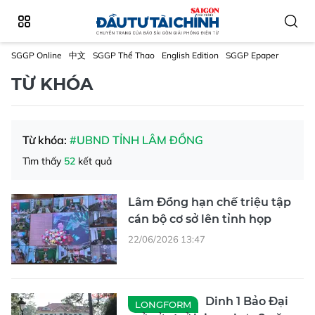
SGGP Online
中文
SGGP Thể Thao
English Edition
SGGP Epaper
TỪ KHÓA
Từ khóa:
#UBND TỈNH LÂM ĐỒNG
Tìm thấy
52
kết quả
Lâm Đồng hạn chế triệu tập
cán bộ cơ sở lên tỉnh họp
22/06/2026 13:47
Dinh 1 Bảo Đại
LONGFORM