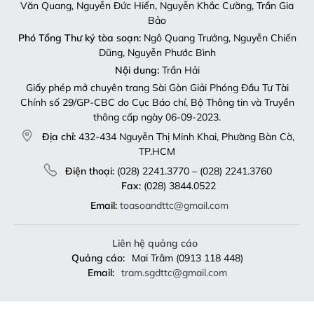
Văn Quang, Nguyễn Đức Hiển, Nguyễn Khắc Cường, Trần Gia
Bảo
Phó Tổng Thư ký tòa soạn:
Ngô Quang Trưởng, Nguyễn Chiến
Dũng, Nguyễn Phước Bình
Nội dung:
Trần Hải
Giấy phép mở chuyên trang Sài Gòn Giải Phóng Đầu Tư Tài
Chính số 29/GP-CBC do Cục Báo chí, Bộ Thông tin và Truyền
thông cấp ngày 06-09-2023.
Địa chỉ:
432-434 Nguyễn Thị Minh Khai, Phường Bàn Cờ,
TP.HCM
Điện thoại:
(028) 2241.3770 – (028) 2241.3760
Fax:
(028) 3844.0522
Email:
toasoandttc@gmail.com
Liên hệ quảng cáo
Quảng cáo:
Mai Trâm (0913 118 448)
Email:
tram.sgdttc@gmail.com