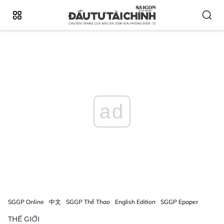
ad
SGGP Online
中文
SGGP Thể Thao
English Edition
SGGP Epaper
THẾ GIỚI