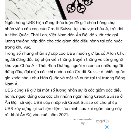
Ngân hàng UBS hiện đang thảo luận để giữ chân hàng chục
nhân viên cấp cao của Credit Suisse tại khu vực châu Á, trải dài
từ Hàn Quốc, Thái Lan, Việt Nam đến Ấn Độ, đề xuất các gói
lương thưởng hấp dẫn cho các giám đốc điều hành tại các nước
trong khu vực.
Trong số những nhân sự cấp cao UBS muốn giữ lại, có Allan Chu,
người đứng đầu bộ phận viễn thông, truyền thông và công nghệ
khu vực Châu Á - Thái Bình Dương, ngoài ra còn có nhiều người
đứng đầu, đại diện các chi nhánh của Credit Suisse ở nhiều quốc
gia khác nhau như Hàn Quốc và một số nước tại thị trường Đông
Nam Á.
UBS cũng sẽ giữ lại một số lượng nhân sự là các giám đốc điều
hành, người đứng đầu các chi nhánh ngân hàng Credit Suisse ở
Ấn Độ, nơi việc UBS sáp nhập với Credit Suisse sẽ cho phép
UBS xây dựng lại sự hiện diện của mình sau khi ngân hàng này
rút khỏi Ấn Độ vào cuối năm 2021.