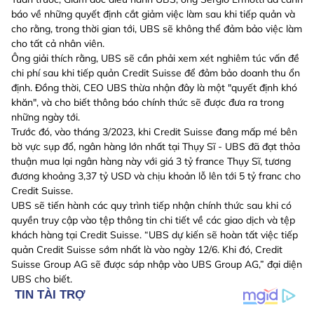
báo về những quyết định cắt giảm việc làm sau khi tiếp quản và
cho rằng, trong thời gian tới, UBS sẽ không thể đảm bảo việc làm
cho tất cả nhân viên.
Ông giải thích rằng, UBS sẽ cần phải xem xét nghiêm túc vấn đề
chi phí sau khi tiếp quản Credit Suisse để đảm bảo doanh thu ổn
định. Đồng thời, CEO UBS thừa nhận đây là một "quyết định khó
khăn", và cho biết thông báo chính thức sẽ được đưa ra trong
những ngày tới.
Trước đó, vào tháng 3/2023, khi Credit Suisse đang mấp mé bên
bờ vực sụp đổ, ngân hàng lớn nhất tại Thụy Sĩ - UBS đã đạt thỏa
thuận mua lại ngân hàng này với giá 3 tỷ france Thụy Sĩ, tương
đương khoảng 3,37 tỷ USD và chịu khoản lỗ lên tới 5 tỷ franc cho
Credit Suisse.
UBS sẽ tiến hành các quy trình tiếp nhận chính thức sau khi có
quyền truy cập vào tệp thông tin chi tiết về các giao dịch và tệp
khách hàng tại Credit Suisse. “UBS dự kiến sẽ hoàn tất việc tiếp
quản Credit Suisse sớm nhất là vào ngày 12/6. Khi đó, Credit
Suisse Group AG sẽ được sáp nhập vào UBS Group AG,” đại diện
UBS cho biết.