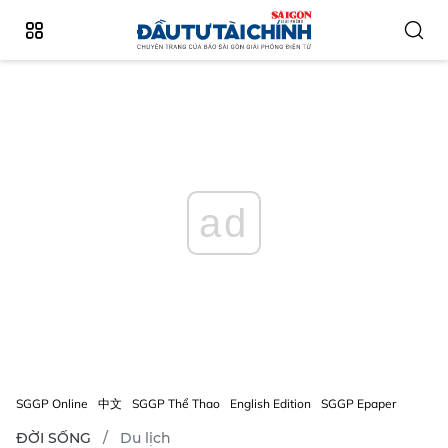
ad
SGGP Online
中文
SGGP Thể Thao
English Edition
SGGP Epaper
ĐỜI SỐNG
Du lịch