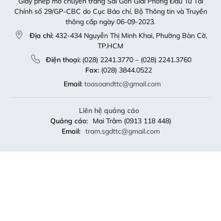
Giấy phép mở chuyên trang Sài Gòn Giải Phóng Đầu Tư Tài
Chính số 29/GP-CBC do Cục Báo chí, Bộ Thông tin và Truyền
thông cấp ngày 06-09-2023.
Địa chỉ:
432-434 Nguyễn Thị Minh Khai, Phường Bàn Cờ,
TP.HCM
Điện thoại:
(028) 2241.3770 – (028) 2241.3760
Fax:
(028) 3844.0522
Email:
toasoandttc@gmail.com
Liên hệ quảng cáo
Quảng cáo:
Mai Trâm (0913 118 448)
Email:
tram.sgdttc@gmail.com