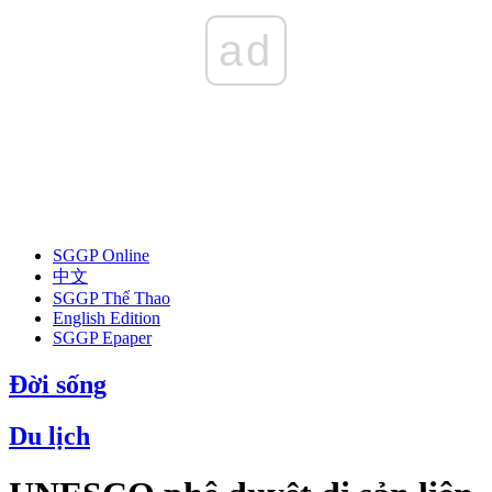
ad
SGGP Online
中文
SGGP Thể Thao
English Edition
SGGP Epaper
Đời sống
Du lịch