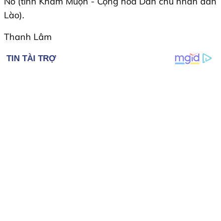
Nô (tỉnh Khăm Muộn - Cộng hòa Dân chủ nhân dân
Lào).
Thanh Lâm