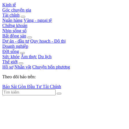
Kinh tế
Góc chuyên gia
Tài chính
Ngân hàng
Vàng - ngoại tệ
Chứng khoán
Nhịp sống số
Bất động sản
Dự án - đầu tư
Quy hoạch - Đô thị
Doanh nghiệp
Đời sống
Sức khỏe
Ẩm thực
Du lịch
Thế giới
Hồ sơ
Nhân vật
Chuyện bốn phương
Theo dõi báo trên:
Báo Sài Gòn Đầu Tư Tài Chính