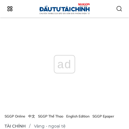
ad
SGGP Online
中文
SGGP Thể Thao
English Edition
SGGP Epaper
TÀI CHÍNH
Vàng - ngoại tệ