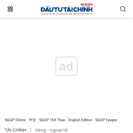
ad
SGGP Online
中文
SGGP Thể Thao
English Edition
SGGP Epaper
TÀI CHÍNH
Vàng - ngoại tệ