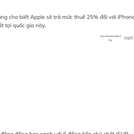
ng cho biết Apple sẽ trả mức thuế 25% đối với iPhon
 tại quốc gia này.
n động đồng bạc xanh với 6 đồng tiền chủ chốt (EUR,