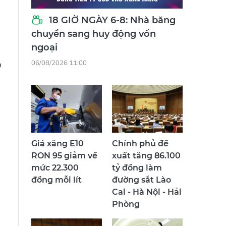
18 GIỜ NGÀY 6-8: Nhà băng
chuyển sang huy động vốn
ngoại
n
p
06/08/2026 11:00
Giá xăng E10
Chính phủ đề
RON 95 giảm về
xuất tăng 86.100
mức 22.300
tỷ đồng làm
đồng mỗi lít
đường sắt Lào
Cai - Hà Nội - Hải
Phòng