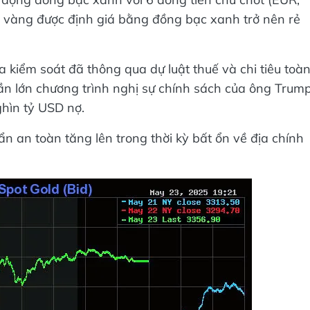
n vàng được định giá bằng đồng bạc xanh trở nên rẻ
 kiểm soát đã thông qua dự luật thuế và chi tiêu toà
ần lớn chương trình nghị sự chính sách của ông Trum
hìn tỷ USD nợ.
n an toàn tăng lên trong thời kỳ bất ổn về địa chính