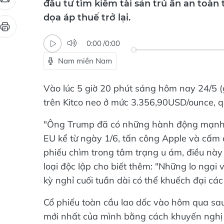
dọa áp thuế trở lại.
0:00
/
0:00
Nam miền Nam
Vào lúc 5 giờ 20 phút sáng hôm nay 24/5 (g
trên Kitco neo ở mức 3.356,90USD/ounce, q
"Ông Trump đã có những hành động mạnh m
EU kể từ ngày 1/6, tấn công Apple và cấm 
phiếu chìm trong tâm trạng u ám, điều này 
loại độc lập cho biết thêm: "Những lo ngại
kỳ nghỉ cuối tuần dài có thể khuếch đại các
Cổ phiếu toàn cầu lao dốc vào hôm qua sa
mới nhất của mình bằng cách khuyến nghị