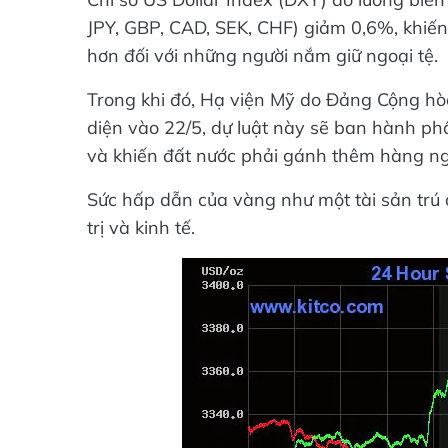
JPY, GBP, CAD, SEK, CHF) giảm 0,6%, khiế
hơn đối với những người nắm giữ ngoại tệ.
Trong khi đó, Hạ viện Mỹ do Đảng Cộng hòa
diện vào 22/5, dự luật này sẽ ban hành ph
và khiến đất nước phải gánh thêm hàng ng
Sức hấp dẫn của vàng như một tài sản trú ẩ
trị và kinh tế.