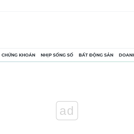
CHỨNG KHOÁN
NHỊP SỐNG SỐ
BẤT ĐỘNG SẢN
DOANH
ad