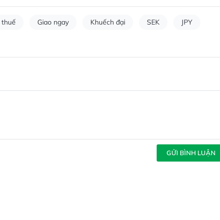
 thuế
Giao ngay
Khuếch đại
SEK
JPY
GỬI BÌNH LUẬN