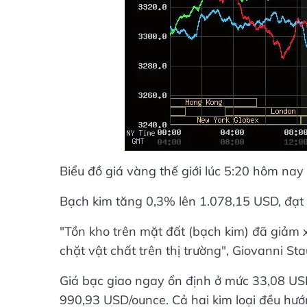
Biểu đồ giá vàng thế giới lúc 5:20 hôm nay
Bạch kim tăng 0,3% lên 1.078,15 USD, đạt
"Tồn kho trên mặt đất (bạch kim) đã giảm 
chặt vật chất trên thị trường", Giovanni St
Giá bạc giao ngay ổn định ở mức 33,08 US
990,93 USD/ounce. Cả hai kim loại đều hư