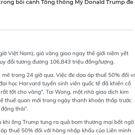
iờ Việt Nam), giá vàng giao ngay thế giới niêm yết
uy đổi tương đương 106,843 triệu đồng/lượng.
ẽ trong 24 giờ qua. Việc đe dọa áp thuế 50% đối vớ
đại học Harvard tuyển sinh viên quốc tế đã khiến cổ
rất tốt cho vàng", Tai Wong, một nhà giao dịch kim
 về thuế quan mới trong ngày thanh khoản thấp trước
 động thái”.
u khi ông Trump tung ra quả bom thương mại bất ngờ
 áp thuế 50% đối với hàng nhập khẩu của Liên minh