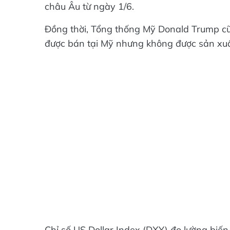
châu Âu từ ngày 1/6.
Đồng thời, Tổng thống Mỹ Donald Trump cũ
được bán tại Mỹ nhưng không được sản xuất
Chỉ số US Dollar Index (DXY) đo lường biế