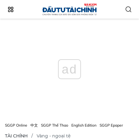
ad
SGGP Online
中文
SGGP Thể Thao
English Edition
SGGP Epaper
TÀI CHÍNH
Vàng - ngoại tệ