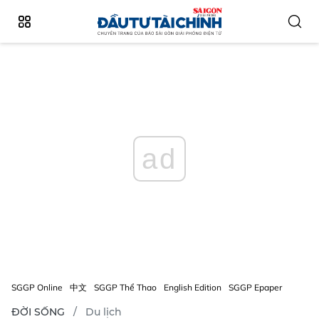
ad
SGGP Online
中文
SGGP Thể Thao
English Edition
SGGP Epaper
ĐỜI SỐNG
Du lịch