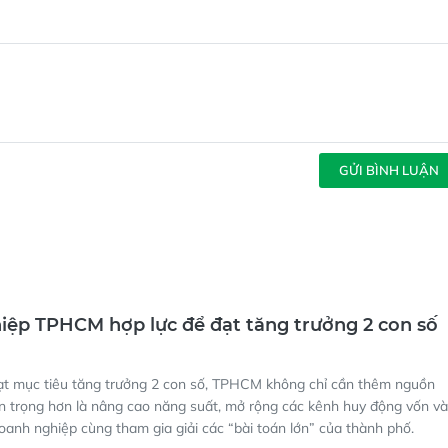
GỬI BÌNH LUẬN
ệp TPHCM hợp lực để đạt tăng trưởng 2 con số
ạt mục tiêu tăng trưởng 2 con số, TPHCM không chỉ cần thêm nguồn
n trọng hơn là nâng cao năng suất, mở rộng các kênh huy động vốn và
oanh nghiệp cùng tham gia giải các “bài toán lớn” của thành phố.