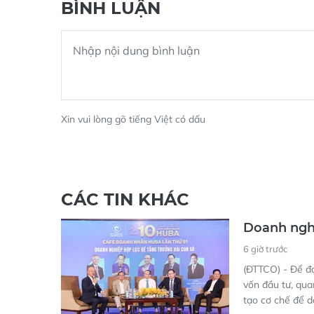
BÌNH LUẬN
Xin vui lòng gõ tiếng Việt có dấu
CÁC TIN KHÁC
Doanh nghi
6 giờ trước
(ĐTTCO) - Để đ
vốn đầu tư, qua
tạo cơ chế để d