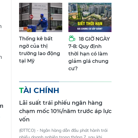
n
Thống kê bất
18 GIỜ NGÀY
ngờ của thị
7-8: Quy định
trường lao động
thời hạn có làm
n
tại Mỹ
giảm giá chung
cư?
TÀI CHÍNH
Lãi suất trái phiếu ngân hàng
âm
chạm mốc 10%/năm trước áp lực
vốn
(ĐTTCO) - Ngân hàng dẫn đầu phát hành trái
phiếu doanh nghiệp trong tháng 7, sau khi