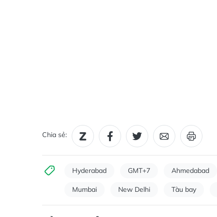
Chia sẻ:
Hyderabad
GMT+7
Ahmedabad
Mumbai
New Delhi
Tàu bay