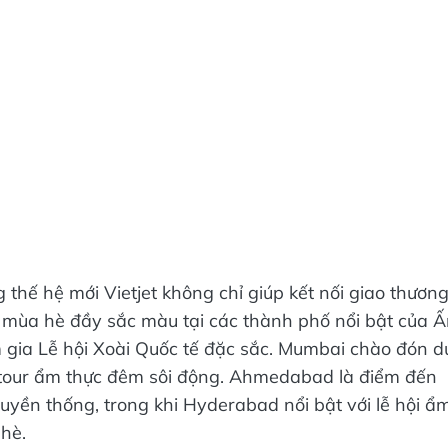
hế hệ mới Vietjet không chỉ giúp kết nối giao thươn
mùa hè đầy sắc màu tại các thành phố nổi bật của Ấ
 gia Lễ hội Xoài Quốc tế đặc sắc. Mumbai chào đón d
à tour ẩm thực đêm sôi động. Ahmedabad là điểm đến
uyền thống, trong khi Hyderabad nổi bật với lễ hội ẩ
hè.