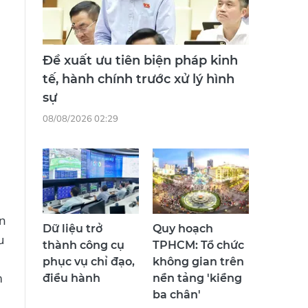
Đề xuất ưu tiên biện pháp kinh
tế, hành chính trước xử lý hình
sự
08/08/2026 02:29
g
n
Dữ liệu trở
Quy hoạch
u
thành công cụ
TPHCM: Tổ chức
phục vụ chỉ đạo,
không gian trên
m
điều hành
nền tảng 'kiềng
ba chân'