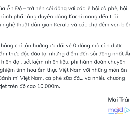
a Ấn Độ – trở nên sôi động với các lễ hội cà phê, hội
. Thành phố cảng duyên dáng Kochi mang đến trải
ội nghệ thuật dân gian Kerala và các chợ đêm ven biể
không chỉ tận hưởng ưu đãi vé 0 đồng mà còn được
 ẩm thực độc đáo tại những điểm đến sôi động nhất Ấ
hiện đại, tiết kiệm nhiên liệu, phi hành đoàn chuyên
 nghiệm tinh hoa ẩm thực Việt Nam với những món ăn
 Bánh mì Việt Nam, cà phê sữa đá… và nhiều chương
tjet trên độ cao 10.000m.
Mai Tr