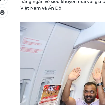
hàng ngàn vé siêu khuyến mãi với giá c
Việt Nam và Ấn Độ.