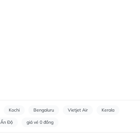
Kochi
Bengaluru
Vietjet Air
Kerala
Ấn Độ
giá vé 0 đồng