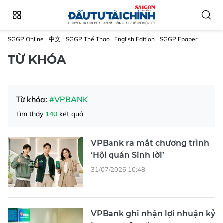
SGGP Online
中文
SGGP Thể Thao
English Edition
SGGP Epaper
TỪ KHÓA
Từ khóa:
#VPBANK
Tìm thấy
140
kết quả
VPBank ra mắt chương trình
‘Hội quán Sinh lời’
31/07/2026 10:48
VPBank ghi nhận lợi nhuận kỷ