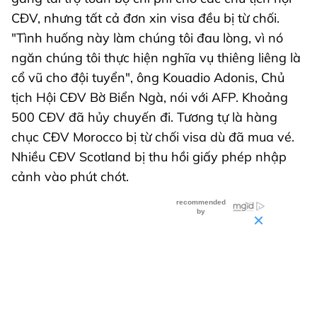
CĐV, nhưng tất cả đơn xin visa đều bị từ chối.
"Tình huống này làm chúng tôi đau lòng, vì nó
ngăn chúng tôi thực hiện nghĩa vụ thiêng liêng là
cổ vũ cho đội tuyển", ông Kouadio Adonis, Chủ
tịch Hội CĐV Bờ Biển Ngà, nói với AFP. Khoảng
500 CĐV đã hủy chuyến đi. Tương tự là hàng
chục CĐV Morocco bị từ chối visa dù đã mua vé.
Nhiều CĐV Scotland bị thu hồi giấy phép nhập
cảnh vào phút chót.