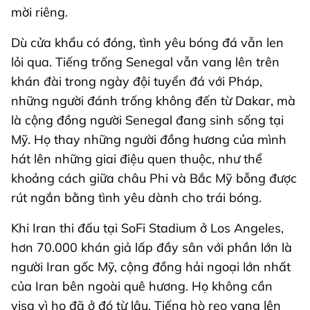
mời riêng.
Dù cửa khẩu có đóng, tình yêu bóng đá vẫn len
lỏi qua. Tiếng trống Senegal vẫn vang lên trên
khán đài trong ngày đội tuyển đá với Pháp,
những người đánh trống không đến từ Dakar, mà
là cộng đồng người Senegal đang sinh sống tại
Mỹ. Họ thay những người đồng hương của mình
hát lên những giai điệu quen thuộc, như thể
khoảng cách giữa châu Phi và Bắc Mỹ bỗng được
rút ngắn bằng tình yêu dành cho trái bóng.
Khi Iran thi đấu tại SoFi Stadium ở Los Angeles,
hơn 70.000 khán giả lấp đầy sân với phần lớn là
người Iran gốc Mỹ, cộng đồng hải ngoại lớn nhất
của Iran bên ngoài quê hương. Họ không cần
visa vì họ đã ở đó từ lâu. Tiếng hò reo vang lên