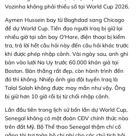
Vozinha không phải thiểu số tại World Cup 2026.
Aymen Hussein bay từ Baghdad sang Chicago
để dự World Cup. Tiền đạo người Iraq bị giữ lại
nhiều giờ tại sân bay O'Hare, điện thoại bị kiểm
tra, trả lời hết câu hỏi này đến câu hỏi khác trước
khi được phép nhập cảnh. Vài ngày sau, anh ghi
bàn vào lưới Na Uy trước 60.000 khán giả tại
Boston. Bàn thắng rất đẹp, còn hành trình đến
đó thì không. Nhiếp ảnh gia đội tuyển Iraq là
Talal Salah không được may mắn như vậy. Ông
bị giữ hơn 10 giờ rồi bị từ chối nhập cảnh.
Lần đầu tiên trong lịch sử bốn lần dự World Cup,
Senegal không có một đoàn CĐV chính thức nào
trên đất Mỹ. Bộ Thể thao Senegal thậm chí cố
gắng tài trợ toàn bộ chi phí cho các chủ tịch hội