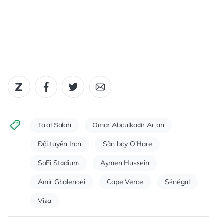
Talal Salah
Omar Abdulkadir Artan
Đội tuyển Iran
Sân bay O'Hare
SoFi Stadium
Aymen Hussein
Amir Ghalenoei
Cape Verde
Sénégal
Visa