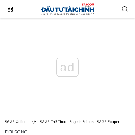
ad
SGGP Online
中文
SGGP Thể Thao
English Edition
SGGP Epaper
ĐỜI SỐNG