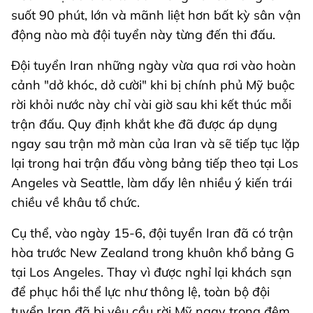
suốt 90 phút, lớn và mãnh liệt hơn bất kỳ sân vận
động nào mà đội tuyển này từng đến thi đấu.
Đội tuyển Iran những ngày vừa qua rơi vào hoàn
cảnh "dở khóc, dở cười" khi bị chính phủ Mỹ buộc
rời khỏi nước này chỉ vài giờ sau khi kết thúc mỗi
trận đấu. Quy định khắt khe đã được áp dụng
ngay sau trận mở màn của Iran và sẽ tiếp tục lặp
lại trong hai trận đấu vòng bảng tiếp theo tại Los
Angeles và Seattle, làm dấy lên nhiều ý kiến trái
chiều về khâu tổ chức.
Cụ thể, vào ngày 15-6, đội tuyển Iran đã có trận
hòa trước New Zealand trong khuôn khổ bảng G
tại Los Angeles. Thay vì được nghỉ lại khách sạn
để phục hồi thể lực như thông lệ, toàn bộ đội
tuyển Iran đã bị yêu cầu rời Mỹ ngay trong đêm