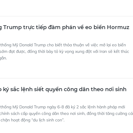
g Trump trực tiếp đàm phán về eo biển Hormuz
thống Mỹ Donald Trump cho biết thỏa thuận về việc mở lại eo biển
ớm đạt được, đồng thời bày tỏ kỳ vọng xung đột với Iran sẽ kết thúc
gần.
ký sắc lệnh siết quyền công dân theo nơi sinh
 thống Mỹ Donald Trump ngày 6-8 đã ký 2 sắc lệnh hành pháp mới
chính sách cấp quyền công dân theo nơi sinh, đồng thời tăng cường cá
chặn hoạt động “du lịch sinh con”.