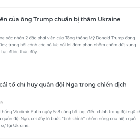
iên của ông Trump chuẩn bị thăm Ukraine
ine xác nhận 2 đặc phái viên của Tổng thống Mỹ Donald Trump đang
iev, trong bối cảnh các nỗ lực nối lại đàm phán nhằm chấm dứt xung
p tục được thúc đẩy.
cải tổ chỉ huy quân đội Nga trong chiến dịch
19
thống Vladimir Putin ngày 5-8 công bố loạt điều chỉnh trong đội ngũ c
 quân đội Nga, coi đây là bước “tinh chỉnh” nhằm nâng cao hiệu quả
sự tại Ukraine.