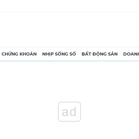
CHỨNG KHOÁN
NHỊP SỐNG SỐ
BẤT ĐỘNG SẢN
DOANH
ad