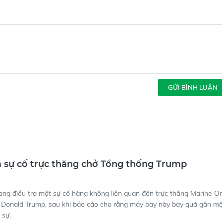
GỬI BÌNH LUẬN
a sự cố trực thăng chở Tổng thống Trump
ang điều tra một sự cố hàng không liên quan đến trực thăng Marine O
 Donald Trump, sau khi báo cáo cho rằng máy bay này bay quá gần m
 sự.