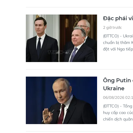
Đặc phái v
2 giờ trước
(ĐTTCO) - Ukra
chuẩn bị thăm K
đột với Nga tiế
Ông Putin 
Ukraine
06/08/2026 02:
(ĐTTCO) - Tổng 
huy cấp cao của
chiến dịch quân 