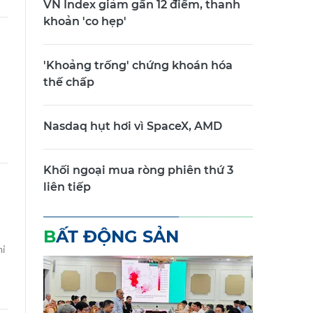
VN Index giảm gần 12 điểm, thanh
khoản 'co hẹp'
'Khoảng trống' chứng khoán hóa
thế chấp
Nasdaq hụt hơi vì SpaceX, AMD
Khối ngoại mua ròng phiên thứ 3
liên tiếp
BẤT ĐỘNG SẢN
hỉ