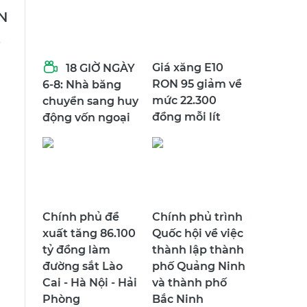
N
Giá xăng E10
18 GIỜ NGÀY
RON 95 giảm về
6-8: Nhà băng
mức 22.300
chuyển sang huy
đồng mỗi lít
động vốn ngoại
Chính phủ đề
Chính phủ trình
xuất tăng 86.100
Quốc hội về việc
tỷ đồng làm
thành lập thành
đường sắt Lào
phố Quảng Ninh
Cai - Hà Nội - Hải
và thành phố
Phòng
Bắc Ninh