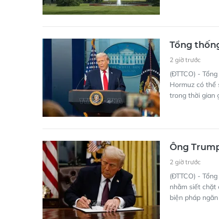
Tổng thốn
2 giờ trước
(ĐTTCO) - Tổng 
Hormuz có thể s
trong thời gian 
Ông Trump 
2 giờ trước
(ĐTTCO) - Tổng
nhằm siết chặt 
biện pháp ngăn 