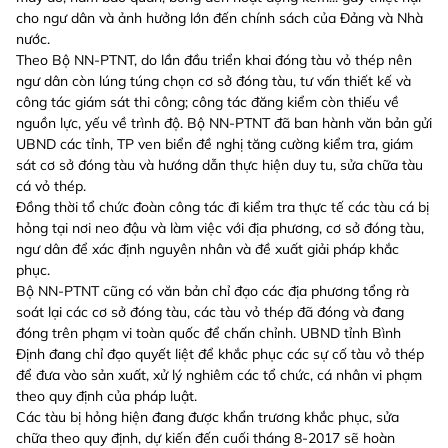
cho ngư dân và ảnh hưởng lớn đến chính sách của Đảng và Nhà
nước.
Theo Bộ NN-PTNT, do lần đầu triển khai đóng tàu vỏ thép nên
ngư dân còn lúng túng chọn cơ sở đóng tàu, tư vấn thiết kế và
công tác giám sát thi công; công tác đăng kiểm còn thiếu về
nguồn lực, yếu về trình độ. Bộ NN-PTNT đã ban hành văn bản gửi
UBND các tỉnh, TP ven biển đề nghị tăng cường kiểm tra, giám
sát cơ sở đóng tàu và hướng dẫn thực hiện duy tu, sửa chữa tàu
cá vỏ thép.
Đồng thời tổ chức đoàn công tác đi kiểm tra thực tế các tàu cá bị
hỏng tại nơi neo đậu và làm việc với địa phương, cơ sở đóng tàu,
ngư dân để xác định nguyên nhân và đề xuất giải pháp khắc
phục.
Bộ NN-PTNT cũng có văn bản chỉ đạo các địa phương tổng rà
soát lại các cơ sở đóng tàu, các tàu vỏ thép đã đóng và đang
đóng trên phạm vi toàn quốc để chấn chỉnh. UBND tỉnh Bình
Định đang chỉ đạo quyết liệt để khắc phục các sự cố tàu vỏ thép
để đưa vào sản xuất, xử lý nghiêm các tổ chức, cá nhân vi phạm
theo quy định của pháp luật.
Các tàu bị hỏng hiện đang được khẩn trương khắc phục, sửa
chữa theo quy định, dự kiến đến cuối tháng 8-2017 sẽ hoàn