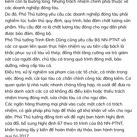
kiểm còn bị buông lỏng. Nhưng trách nhiệm chính phải thuộc về
các doanh nghiệp đóng tàu.
Do đó, Phó Thủ tướng yêu cầu các doanh nghiệp đóng tàu phải
nghiêm túc tuân thủ quy định, quy trình, bảo đảm chất lượng sản
phẩm. Yêu cầu đặt ra là chất lượng tàu đóng cho ngư dân phải
được bảo đảm, đồng bộ.
Phó Thủ tướng Trịnh Đình Dũng cũng yêu cầu Bộ NN-PTNT và
các cơ quan liên quan thực hiện nhiệm vụ ưu tiên cấp bách là
khắc phục sự cố tàu vỏ thép, đồng thời tăng cường vai trò giám
sát của người dân, chủ tàu cá trong quá trình đóng mới, bảo
dưỡng, nâng cấp tàu cá.
Điều tra, xử lý nghiêm sai phạm của các tổ chức, cá nhân trong
việc đóng mới, cải tạo tàu cá; chấn chỉnh công tác đăng kiểm. Cơ
quan quản lý nhà nước nhanh chóng tổng hợp, rà soát để đưa ra
khỏi danh sách các cơ sở không đủ điều kiện hoặc thiếu trách
nhiệm trong đóng mới, sửa chữa tàu cá cho ngư dân.
Các ngân hàng thương mại phải vào cuộc một cách có trách
nhiệm, có giải pháp phù hợp để tháo gỡ khó khăn về vốn cho ngư
dân. Phó Thủ tướng đồng tình với đề nghị ban hành Nghị định
sửa đổi, bổ sung Nghị định 67 theo tờ trình của Bộ NN-PTNT,
khẩn trương lấy ý kiến để hoàn thiện dự thảo, ban hành trong
quý IV-2017.