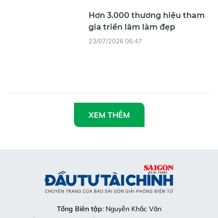
XEM THÊM
Tổng Biên tập
: Nguyễn Khắc Văn
Phó Tổng Biên tập:
Nguyễn Ngọc Anh, Phạm Văn Trường, Bùi
Thị Hồng Sương, Trương Đức Nghĩa, Phạm Thị Vân Anh, Dương
Văn Quang, Nguyễn Đức Hiển, Nguyễn Khắc Cường, Trần Gia
Bảo
Phó Tổng Thư ký tòa soạn:
Ngô Quang Trưởng, Nguyễn Chiến
Dũng, Nguyễn Phước Bình
Nội dung:
Trần Hải
Giấy phép mở chuyên trang Sài Gòn Giải Phóng Đầu Tư Tài
Chính số 29/GP-CBC do Cục Báo chí, Bộ Thông tin và Truyền