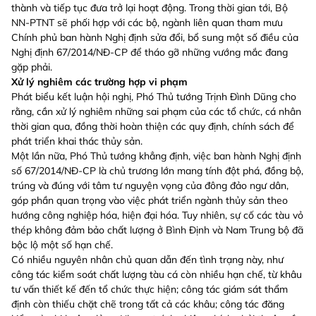
thành và tiếp tục đưa trở lại hoạt động. Trong thời gian tới, Bộ
NN-PTNT sẽ phối hợp với các bộ, ngành liên quan tham mưu
Chính phủ ban hành Nghị định sửa đổi, bổ sung một số điều của
Nghị định 67/2014/NĐ-CP để tháo gỡ những vướng mắc đang
gặp phải.
Xử lý nghiêm các trường hợp vi phạm
Phát biểu kết luận hội nghị, Phó Thủ tướng Trịnh Đình Dũng cho
rằng, cần xử lý nghiêm những sai phạm của các tổ chức, cá nhân
thời gian qua, đồng thời hoàn thiện các quy định, chính sách để
phát triển khai thác thủy sản.
Một lần nữa, Phó Thủ tướng khẳng định, việc ban hành Nghị định
số 67/2014/NĐ-CP là chủ trương lớn mang tính đột phá, đồng bộ,
trúng và đúng với tâm tư nguyện vọng của đông đảo ngư dân,
góp phần quan trọng vào việc phát triển ngành thủy sản theo
hướng công nghiệp hóa, hiện đại hóa. Tuy nhiên, sự cố các tàu vỏ
thép không đảm bảo chất lượng ở Bình Định và Nam Trung bộ đã
bộc lộ một số hạn chế.
Có nhiều nguyên nhân chủ quan dẫn đến tình trạng này, như
công tác kiểm soát chất lượng tàu cá còn nhiều hạn chế, từ khâu
tư vấn thiết kế đến tổ chức thực hiện; công tác giám sát thẩm
định còn thiếu chặt chẽ trong tất cả các khâu; công tác đăng