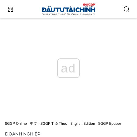
ad
SGGP Online
中文
SGGP Thể Thao
English Edition
SGGP Epaper
DOANH NGHIỆP