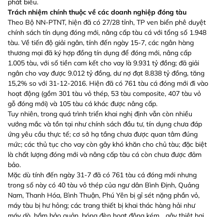
phát biểu.
Trách nhiệm chính thuộc về các doanh nghiệp đóng tàu
Theo Bộ NN-PTNT, hiện đã có 27/28 tỉnh, TP ven biển phê duyệt
chính sách tín dụng đóng mới, nâng cấp tàu cá với tổng số 1.948
tàu. Về tiến độ giải ngân, tính đến ngày 15-7, các ngân hàng
thương mại đã ký hợp đồng tín dụng để đóng mới, nâng cấp
1.005 tàu, với số tiền cam kết cho vay là 9.931 tỷ đồng; đã giải
ngân cho vay được 9.012 tỷ đồng, dư nợ đạt 8.838 tỷ đồng, tăng
15,2% so với 31-12-2016. Hiện đã có 761 tàu cá đóng mới đi vào
hoạt động (gồm 301 tàu vỏ thép, 53 tàu composite, 407 tàu vỏ
gỗ đóng mới) và 105 tàu cá khác được nâng cấp.
Tuy nhiên, trong quá trình triển khai nghị định vẫn còn nhiều
vướng mắc và tồn tại như chính sách đầu tư, tín dụng chưa đáp
ứng yêu cầu thực tế; cơ sở hạ tầng chưa được quan tâm đúng
mức; các thủ tục cho vay còn gây khó khăn cho chủ tàu; đặc biệt
là chất lượng đóng mới và nâng cấp tàu cá còn chưa được đảm
bảo.
Mặc dù tính đến ngày 31-7 đã có 761 tàu cá đóng mới nhưng
trong số này có 40 tàu vỏ thép của ngư dân Bình Định, Quảng
Nam, Thanh Hóa, Bình Thuận, Phú Yên bị gỉ sét nặng phần vỏ,
máy tàu bị hư hỏng; các trang thiết bị khai thác hàng hải như
máy dò, hầm bảo quản, bóng đèn hoạt động kém... gây thiệt hại