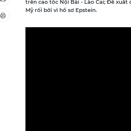
trên cao tốc Nội Bài - Lào Cai; Đề xuất
Mỹ rối bời vì hồ sơ Epstein.