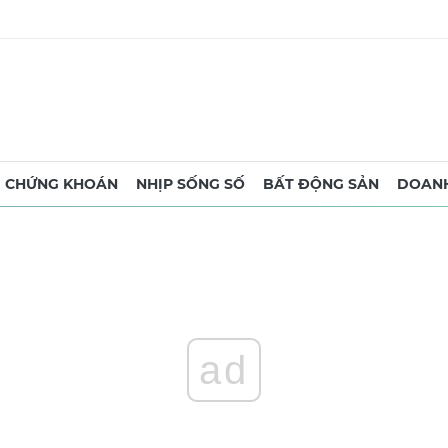
CHỨNG KHOÁN
NHỊP SỐNG SỐ
BẤT ĐỘNG SẢN
DOANH
ad