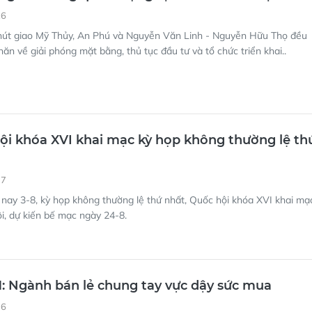
26
nút giao Mỹ Thủy, An Phú và Nguyễn Văn Linh - Nguyễn Hữu Thọ đều
ăn về giải phóng mặt bằng, thủ tục đầu tư và tổ chức triển khai..
i khóa XVI khai mạc kỳ họp không thường lệ th
37
nay 3-8, kỳ họp không thường lệ thứ nhất, Quốc hội khóa XVI khai mạ
i, dự kiến bế mạc ngày 24-8.
 Ngành bán lẻ chung tay vực dậy sức mua
36