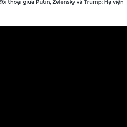
 đối thoại giữa Putin, Zelensky và Trump; Hạ viện