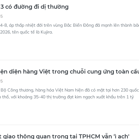
3 có đường đi dị thường
45
4-8, áp thấp nhiệt đới trên vùng Bắc Biển Đông đã mạnh lên thành bã
026, tên quốc tế là Kujira.
ện diện hàng Việt trong chuỗi cung ứng toàn cầ
55
 Bộ Công thương, hàng hóa Việt Nam hiện đã có mặt tại hơn 230 quốc
h thổ, với khoảng 35-40 thị trường đạt kim ngạch xuất khẩu trên 1 tỷ
 giao thông quan trọng tại TPHCM vẫn 'ì ạch'