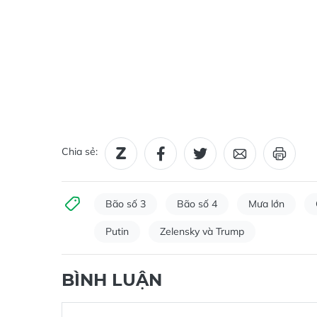
Chia sẻ:
Bão số 3
Bão số 4
Mưa lớn
Putin
Zelensky và Trump
BÌNH LUẬN