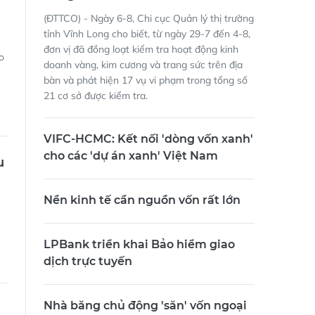
(ĐTTCO) - Ngày 6-8, Chi cục Quản lý thị trường
tỉnh Vĩnh Long cho biết, từ ngày 29-7 đến 4-8,
đơn vị đã đồng loạt kiểm tra hoạt động kinh
o
doanh vàng, kim cương và trang sức trên địa
bàn và phát hiện 17 vụ vi phạm trong tổng số
21 cơ sở được kiểm tra.
VIFC-HCMC: Kết nối 'dòng vốn xanh'
cho các 'dự án xanh' Việt Nam
u
Nền kinh tế cần nguồn vốn rất lớn
LPBank triển khai Bảo hiểm giao
dịch trực tuyến
Nhà băng chủ động 'săn' vốn ngoại