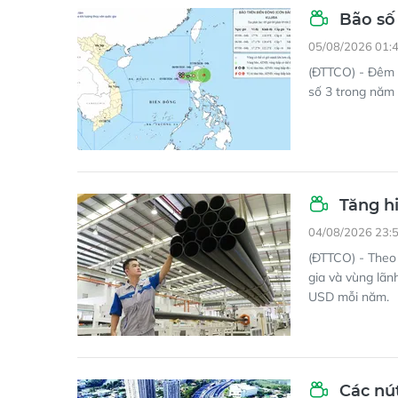
Bão số 
05/08/2026 01:
(ĐTTCO) - Đêm 
số 3 trong năm 2
Tăng hi
04/08/2026 23:
(ĐTTCO) - Theo
gia và vùng lãn
USD mỗi năm.
Các nút