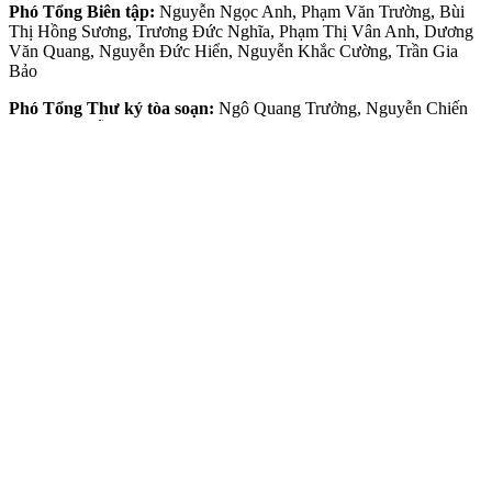
Phó Tổng Biên tập:
Nguyễn Ngọc Anh, Phạm Văn Trường, Bùi
Thị Hồng Sương, Trương Đức Nghĩa, Phạm Thị Vân Anh, Dương
Văn Quang, Nguyễn Đức Hiển, Nguyễn Khắc Cường, Trần Gia
Bảo
Phó Tổng Thư ký tòa soạn:
Ngô Quang Trưởng, Nguyễn Chiến
Dũng, Nguyễn Phước Bình
Nội dung:
Trần Hải
Giấy phép mở chuyên trang Sài Gòn Giải Phóng Đầu Tư Tài Chính
số 29/GP-CBC do Cục Báo chí, Bộ Thông tin và Truyền thông cấp
ngày 06-09-2023.
Địa chỉ:
432-434 Nguyễn Thị Minh Khai, Phường Bàn Cờ,
TP.HCM
Điện thoại:
(028) 2241.3770 – (028) 2241.3760
Fax:
(028) 3844.0522
Email:
toasoandttc@gmail.com
Liên hệ quảng cáo
Quảng cáo:
Mai Trâm (0913 118 448)
Email:
tram.sgdttc@gmail.com