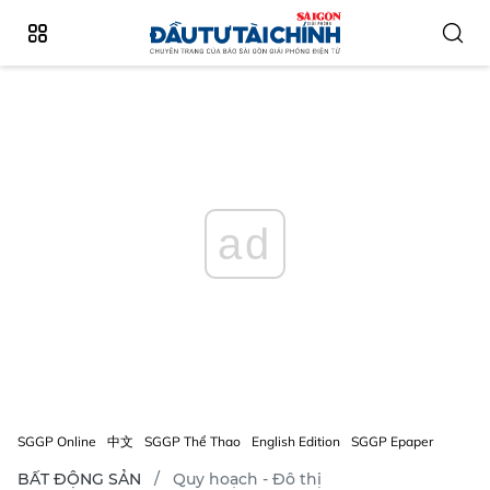
ad
SGGP Online
中文
SGGP Thể Thao
English Edition
SGGP Epaper
BẤT ĐỘNG SẢN
Quy hoạch - Đô thị