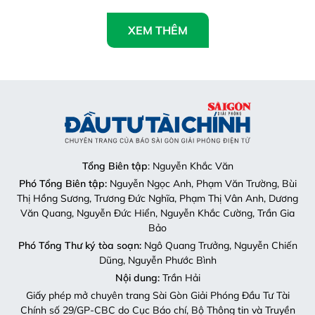
Tổng Biên tập
: Nguyễn Khắc Văn
Phó Tổng Biên tập:
Nguyễn Ngọc Anh, Phạm Văn Trường, Bùi
Thị Hồng Sương, Trương Đức Nghĩa, Phạm Thị Vân Anh, Dương
Văn Quang, Nguyễn Đức Hiển, Nguyễn Khắc Cường, Trần Gia
Bảo
Phó Tổng Thư ký tòa soạn:
Ngô Quang Trưởng, Nguyễn Chiến
Dũng, Nguyễn Phước Bình
Nội dung:
Trần Hải
Giấy phép mở chuyên trang Sài Gòn Giải Phóng Đầu Tư Tài
Chính số 29/GP-CBC do Cục Báo chí, Bộ Thông tin và Truyền
thông cấp ngày 06-09-2023.
Địa chỉ:
432-434 Nguyễn Thị Minh Khai, Phường Bàn Cờ,