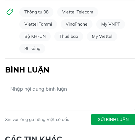
Thông tư 08
Viettel Telecom
Viettel Tammi
VinaPhone
My VNPT
Bộ KH-CN
Thuê bao
My Viettel
9h sáng
BÌNH LUẬN
Xin vui lòng gõ tiếng Việt có dấu
GỬI BÌNH LUẬN
CÁC TIN KHÁC