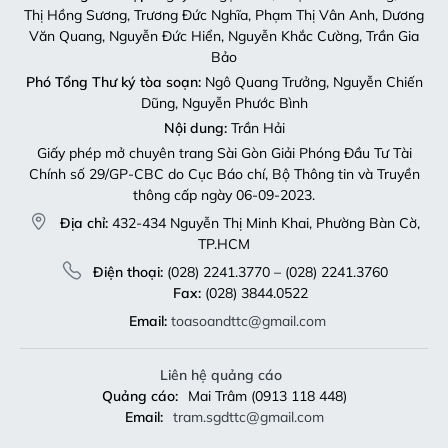
Thị Hồng Sương, Trương Đức Nghĩa, Phạm Thị Vân Anh, Dương
Văn Quang, Nguyễn Đức Hiển, Nguyễn Khắc Cường, Trần Gia
Bảo
Phó Tổng Thư ký tòa soạn:
Ngô Quang Trưởng, Nguyễn Chiến
Dũng, Nguyễn Phước Bình
Nội dung:
Trần Hải
Giấy phép mở chuyên trang Sài Gòn Giải Phóng Đầu Tư Tài
Chính số 29/GP-CBC do Cục Báo chí, Bộ Thông tin và Truyền
thông cấp ngày 06-09-2023.
Địa chỉ:
432-434 Nguyễn Thị Minh Khai, Phường Bàn Cờ,
TP.HCM
Điện thoại:
(028) 2241.3770 – (028) 2241.3760
Fax:
(028) 3844.0522
Email:
toasoandttc@gmail.com
Liên hệ quảng cáo
Quảng cáo:
Mai Trâm (0913 118 448)
Email:
tram.sgdttc@gmail.com