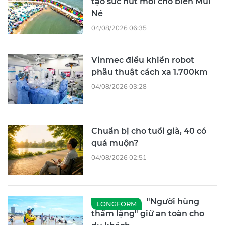
tạo sức hút mới cho biển Mũi
Né
04/08/2026 06:35
Vinmec điều khiển robot
phẫu thuật cách xa 1.700km
04/08/2026 03:28
Chuẩn bị cho tuổi già, 40 có
quá muộn?
04/08/2026 02:51
"Người hùng
LONGFORM
thầm lặng" giữ an toàn cho