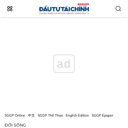
ad
SGGP Online
中文
SGGP Thể Thao
English Edition
SGGP Epaper
ĐỜI SỐNG