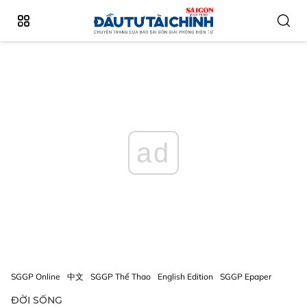
ad
SGGP Online
中文
SGGP Thể Thao
English Edition
SGGP Epaper
ĐỜI SỐNG