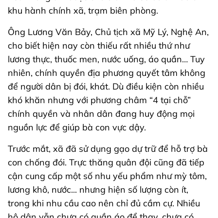
khu hành chính xã, trạm biên phòng.
Ông Lương Văn Bảy, Chủ tịch xã Mỹ Lý, Nghệ An,
cho biết hiện nay còn thiếu rất nhiều thứ như
lương thực, thuốc men, nước uống, áo quần… Tuy
nhiên, chính quyền địa phương quyết tâm không
để người dân bị đói, khát. Dù điều kiện còn nhiều
khó khăn nhưng với phương châm “4 tại chỗ”
chính quyền và nhân dân đang huy động mọi
nguồn lực để giúp bà con vực dậy.
Trước mắt, xã đã sử dụng gạo dự trữ để hỗ trợ bà
con chống đói. Trực thăng quân đội cũng đã tiếp
cận cung cấp một số nhu yếu phẩm như mỳ tôm,
lương khô, nước... nhưng hiện số lượng còn ít,
trong khi nhu cầu cao nên chỉ đủ cầm cự. Nhiều
hộ dân vẫn chưa có quần áo để thay, chưa có