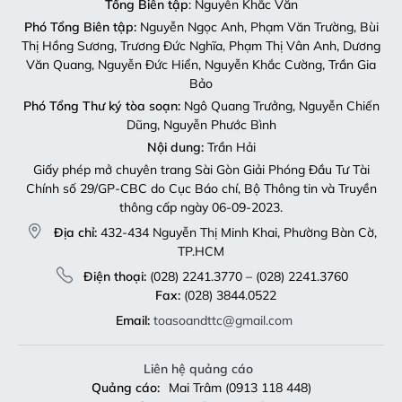
Tổng Biên tập
: Nguyễn Khắc Văn
Phó Tổng Biên tập:
Nguyễn Ngọc Anh, Phạm Văn Trường, Bùi
Thị Hồng Sương, Trương Đức Nghĩa, Phạm Thị Vân Anh, Dương
Văn Quang, Nguyễn Đức Hiển, Nguyễn Khắc Cường, Trần Gia
Bảo
Phó Tổng Thư ký tòa soạn:
Ngô Quang Trưởng, Nguyễn Chiến
Dũng, Nguyễn Phước Bình
Nội dung:
Trần Hải
Giấy phép mở chuyên trang Sài Gòn Giải Phóng Đầu Tư Tài
Chính số 29/GP-CBC do Cục Báo chí, Bộ Thông tin và Truyền
thông cấp ngày 06-09-2023.
Địa chỉ:
432-434 Nguyễn Thị Minh Khai, Phường Bàn Cờ,
TP.HCM
Điện thoại:
(028) 2241.3770 – (028) 2241.3760
Fax:
(028) 3844.0522
Email:
toasoandttc@gmail.com
Liên hệ quảng cáo
Quảng cáo:
Mai Trâm (0913 118 448)