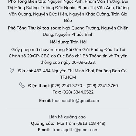
Phó Tổng Biên tập:
Nguyễn Ngọc Anh, Phạm Văn Trường, Bùi
Thị Hồng Sương, Trương Đức Nghĩa, Phạm Thị Vân Anh, Dương
Văn Quang, Nguyễn Đức Hiển, Nguyễn Khắc Cường, Trần Gia
Bảo
Phó Tổng Thư ký tòa soạn:
Ngô Quang Trưởng, Nguyễn Chiến
Dũng, Nguyễn Phước Bình
Nội dung:
Trần Hải
Giấy phép mở chuyên trang Sài Gòn Giải Phóng Đầu Tư Tài
Chính số 29/GP-CBC do Cục Báo chí, Bộ Thông tin và Truyền
thông cấp ngày 06-09-2023.
Địa chỉ:
432-434 Nguyễn Thị Minh Khai, Phường Bàn Cờ,
TP.HCM
Điện thoại:
(028) 2241.3770 – (028) 2241.3760
Fax:
(028) 3844.0522
Email:
toasoandttc@gmail.com
Liên hệ quảng cáo
Quảng cáo:
Mai Trâm (0913 118 448)
Email:
tram.sgdttc@gmail.com