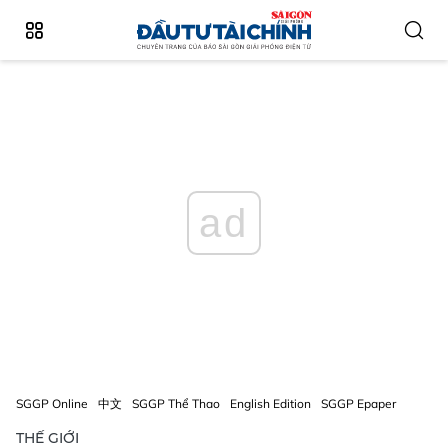
ad
SGGP Online
中文
SGGP Thể Thao
English Edition
SGGP Epaper
THẾ GIỚI