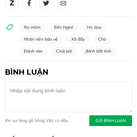
Rọ mõm
Bến Nghé
Hù dọa
Nhân viên bảo vệ
Xô đẩy
Chó
Đánh vào
Chửi bới
đánh bất tỉnh
BÌNH LUẬN
Xin vui lòng gõ tiếng Việt có dấu
GỬI BÌNH LUẬN