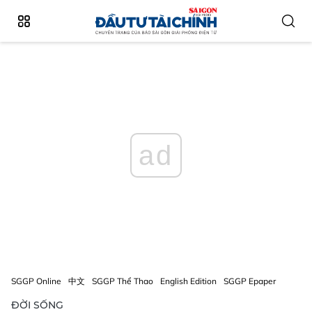
ad
SGGP Online
中文
SGGP Thể Thao
English Edition
SGGP Epaper
ĐỜI SỐNG