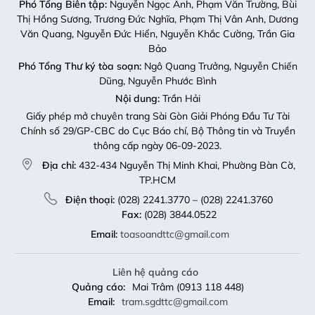
Phó Tổng Biên tập:
Nguyễn Ngọc Anh, Phạm Văn Trường, Bùi
Thị Hồng Sương, Trương Đức Nghĩa, Phạm Thị Vân Anh, Dương
Văn Quang, Nguyễn Đức Hiển, Nguyễn Khắc Cường, Trần Gia
Bảo
Phó Tổng Thư ký tòa soạn:
Ngô Quang Trưởng, Nguyễn Chiến
Dũng, Nguyễn Phước Bình
Nội dung:
Trần Hải
Giấy phép mở chuyên trang Sài Gòn Giải Phóng Đầu Tư Tài
Chính số 29/GP-CBC do Cục Báo chí, Bộ Thông tin và Truyền
thông cấp ngày 06-09-2023.
Địa chỉ:
432-434 Nguyễn Thị Minh Khai, Phường Bàn Cờ,
TP.HCM
Điện thoại:
(028) 2241.3770 – (028) 2241.3760
Fax:
(028) 3844.0522
Email:
toasoandttc@gmail.com
Liên hệ quảng cáo
Quảng cáo:
Mai Trâm (0913 118 448)
Email:
tram.sgdttc@gmail.com