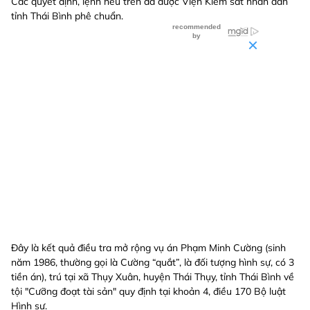
Các quyết định, lệnh nêu trên đã được Viện Kiểm sát nhân dân
tỉnh Thái Bình phê chuẩn.
Đây là kết quả điều tra mở rộng vụ án Phạm Minh Cường (sinh
năm 1986, thường gọi là Cường “quắt”, là đối tượng hình sự, có 3
tiền án), trú tại xã Thụy Xuân, huyện Thái Thụy, tỉnh Thái Bình về
tội "Cưỡng đoạt tài sản" quy định tại khoản 4, điều 170 Bộ luật
Hình sự.