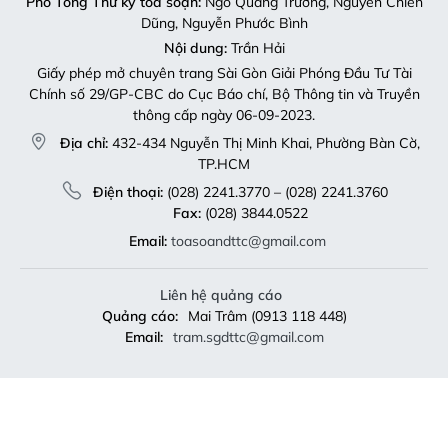
Phó Tổng Thư ký tòa soạn:
Ngô Quang Trưởng, Nguyễn Chiến
Dũng, Nguyễn Phước Bình
Nội dung:
Trần Hải
Giấy phép mở chuyên trang Sài Gòn Giải Phóng Đầu Tư Tài
Chính số 29/GP-CBC do Cục Báo chí, Bộ Thông tin và Truyền
thông cấp ngày 06-09-2023.
Địa chỉ:
432-434 Nguyễn Thị Minh Khai, Phường Bàn Cờ,
TP.HCM
Điện thoại:
(028) 2241.3770 – (028) 2241.3760
Fax:
(028) 3844.0522
Email:
toasoandttc@gmail.com
Liên hệ quảng cáo
Quảng cáo:
Mai Trâm (0913 118 448)
Email:
tram.sgdttc@gmail.com