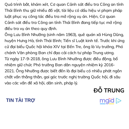
Quá trình bắt, khám xét, Cơ quan Cảnh sát điều tra Công an tỉnh
Thái Bình thu giữ nhiều đồ vật, tài liệu có dấu hiệu vi phạm pháp
luật phục vụ công tác điều tra mở rộng vụ án. Hiện, Cơ quan
Cảnh sát điều tra Công an tỉnh Thái Bình đang tiếp tục mở rộng
điều tra vụ án theo quy định.
Ông Lưu Bình Nhưỡng (sinh năm 1963), quê quán xã Hùng Dũng,
huyện Hưng Hà, tỉnh Thái Bình; Tiến sĩ Luật kinh tế. Trước khi ứng
cử đại biểu Quốc hội khóa XIV tại Bến Tre, ông là Vụ trưởng, Phó
chánh Văn phòng Ban chỉ đạo cải cách tư pháp Trung ương.
Từ ngày 17-9-2018, ông Lưu Bình Nhưỡng được điều động, bổ
nhiệm giữ chức Phó trưởng Ban dân nguyện nhiệm kỳ 2016-
2021. Ông Nhưỡng được biết đến là đại biểu có nhiều phát ngôn
chất vấn thẳng thắn, gai góc trước nghị trường Quốc hội, đi sâu
vào các vấn đề xã hội, dân sinh, pháp lý.
ĐỖ TRUNG