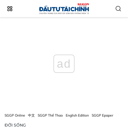
ad
SGGP Online
中文
SGGP Thể Thao
English Edition
SGGP Epaper
ĐỜI SỐNG