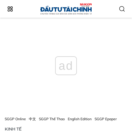
ad
SGGP Online
中文
SGGP Thể Thao
English Edition
SGGP Epaper
KINH TẾ