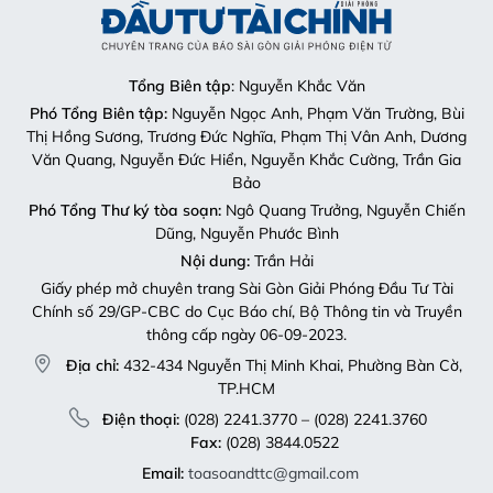
Tổng Biên tập
: Nguyễn Khắc Văn
Phó Tổng Biên tập:
Nguyễn Ngọc Anh, Phạm Văn Trường, Bùi
Thị Hồng Sương, Trương Đức Nghĩa, Phạm Thị Vân Anh, Dương
Văn Quang, Nguyễn Đức Hiển, Nguyễn Khắc Cường, Trần Gia
Bảo
Phó Tổng Thư ký tòa soạn:
Ngô Quang Trưởng, Nguyễn Chiến
Dũng, Nguyễn Phước Bình
Nội dung:
Trần Hải
Giấy phép mở chuyên trang Sài Gòn Giải Phóng Đầu Tư Tài
Chính số 29/GP-CBC do Cục Báo chí, Bộ Thông tin và Truyền
thông cấp ngày 06-09-2023.
Địa chỉ:
432-434 Nguyễn Thị Minh Khai, Phường Bàn Cờ,
TP.HCM
Điện thoại:
(028) 2241.3770 – (028) 2241.3760
Fax:
(028) 3844.0522
Email:
toasoandttc@gmail.com