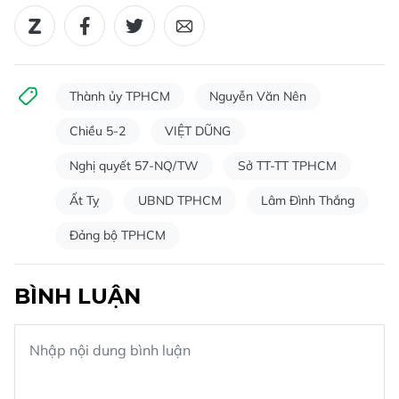
Thành ủy TPHCM
Nguyễn Văn Nên
Chiều 5-2
VIỆT DŨNG
Nghị quyết 57-NQ/TW
Sở TT-TT TPHCM
Ất Tỵ
UBND TPHCM
Lâm Đình Thắng
Đảng bộ TPHCM
BÌNH LUẬN