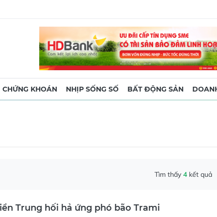
CHỨNG KHOÁN
NHỊP SỐNG SỐ
BẤT ĐỘNG SẢN
DOANH
Tìm thấy
4
kết quả
iền Trung hối hả ứng phó bão Trami