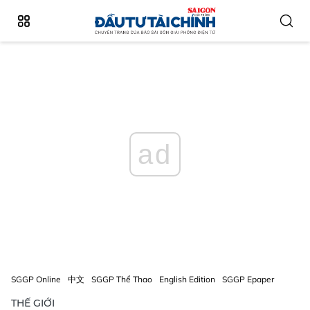
ad
SGGP Online
中文
SGGP Thể Thao
English Edition
SGGP Epaper
THẾ GIỚI