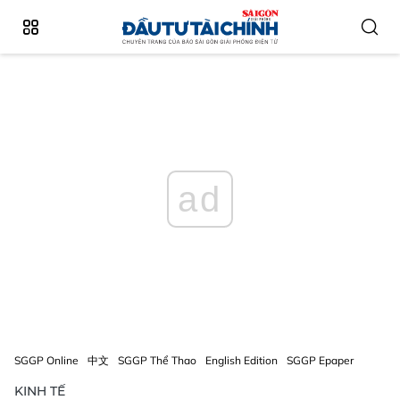
ad
SGGP Online
中文
SGGP Thể Thao
English Edition
SGGP Epaper
KINH TẾ