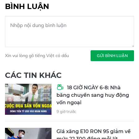
BÌNH LUẬN
Xin vui lòng gõ tiếng Việt có dấu
GỬI BÌNH LUẬN
CÁC TIN KHÁC
18 GIỜ NGÀY 6-8: Nhà
băng chuyển sang huy động
vốn ngoại
9 giờ trước
Giá xăng E10 RON 95 giảm về
mức 22.300 đồng mỗi lít