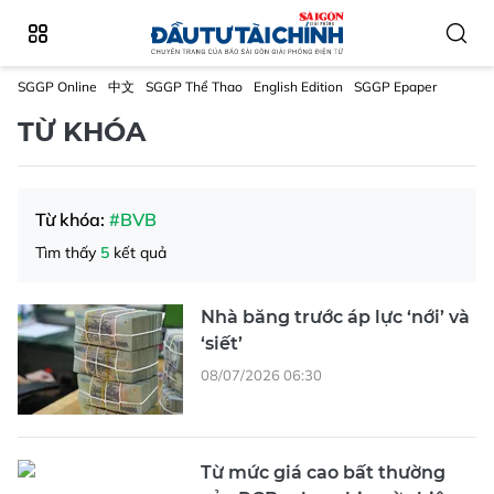
SGGP Online
中文
SGGP Thể Thao
English Edition
SGGP Epaper
TỪ KHÓA
Từ khóa:
#BVB
Tìm thấy
5
kết quả
Nhà băng trước áp lực ‘nới’ và
‘siết’
08/07/2026 06:30
Từ mức giá cao bất thường