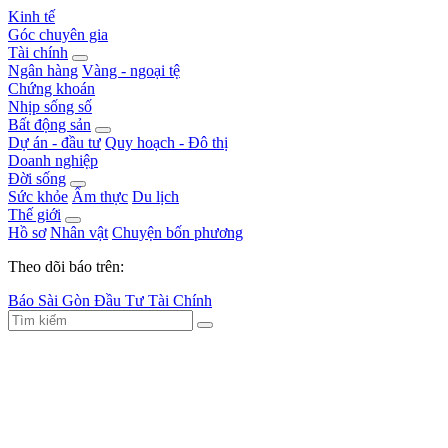
Kinh tế
Góc chuyên gia
Tài chính
Ngân hàng
Vàng - ngoại tệ
Chứng khoán
Nhịp sống số
Bất động sản
Dự án - đầu tư
Quy hoạch - Đô thị
Doanh nghiệp
Đời sống
Sức khỏe
Ẩm thực
Du lịch
Thế giới
Hồ sơ
Nhân vật
Chuyện bốn phương
Theo dõi báo trên:
Báo Sài Gòn Đầu Tư Tài Chính