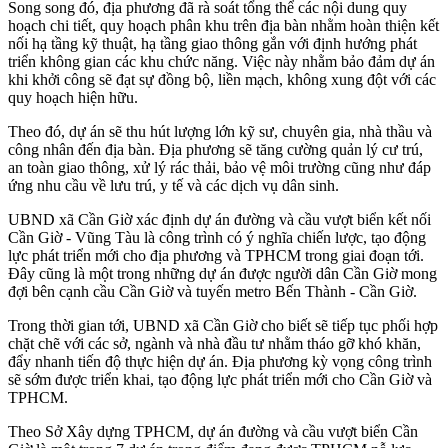
Song song đó, địa phương đã rà soát tổng thể các nội dung quy
hoạch chi tiết, quy hoạch phân khu trên địa bàn nhằm hoàn thiện kết
nối hạ tầng kỹ thuật, hạ tầng giao thông gắn với định hướng phát
triển không gian các khu chức năng. Việc này nhằm bảo đảm dự án
khi khởi công sẽ đạt sự đồng bộ, liền mạch, không xung đột với các
quy hoạch hiện hữu.
Theo đó, dự án sẽ thu hút lượng lớn kỹ sư, chuyên gia, nhà thầu và
công nhân đến địa bàn. Địa phương sẽ tăng cường quản lý cư trú,
an toàn giao thông, xử lý rác thải, bảo vệ môi trường cũng như đáp
ứng nhu cầu về lưu trú, y tế và các dịch vụ dân sinh.
UBND xã Cần Giờ xác định dự án đường và cầu vượt biển kết nối
Cần Giờ - Vũng Tàu là công trình có ý nghĩa chiến lược, tạo động
lực phát triển mới cho địa phương và TPHCM trong giai đoạn tới.
Đây cũng là một trong những dự án được người dân Cần Giờ mong
đợi bên cạnh cầu Cần Giờ và tuyến metro Bến Thành - Cần Giờ.
Trong thời gian tới, UBND xã Cần Giờ cho biết sẽ tiếp tục phối hợp
chặt chẽ với các sở, ngành và nhà đầu tư nhằm tháo gỡ khó khăn,
đẩy nhanh tiến độ thực hiện dự án. Địa phương kỳ vọng công trình
sẽ sớm được triển khai, tạo động lực phát triển mới cho Cần Giờ và
TPHCM.
Theo Sở Xây dựng TPHCM, dự án đường và cầu vượt biển Cần