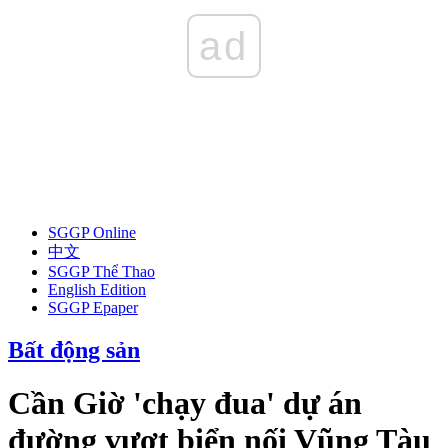
ad
SGGP Online
中文
SGGP Thể Thao
English Edition
SGGP Epaper
Bất động sản
Cần Giờ 'chạy đua' dự án
đường vượt biển nối Vũng Tàu