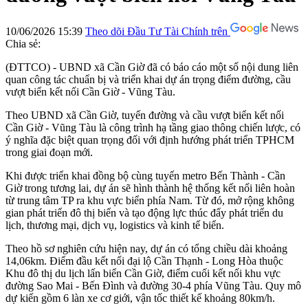
10/06/2026 15:39
Theo dõi Đầu Tư Tài Chính trên
Chia sẻ:
(ĐTTCO) - UBND xã Cần Giờ đã có báo cáo một số nội dung liên
quan công tác chuẩn bị và triển khai dự án trọng điểm đường, cầu
vượt biển kết nối Cần Giờ - Vũng Tàu.
Theo UBND xã Cần Giờ, tuyến đường và cầu vượt biển kết nối
Cần Giờ - Vũng Tàu là công trình hạ tầng giao thông chiến lược, có
ý nghĩa đặc biệt quan trọng đối với định hướng phát triển TPHCM
trong giai đoạn mới.
Khi được triển khai đồng bộ cùng tuyến metro Bến Thành - Cần
Giờ trong tương lai, dự án sẽ hình thành hệ thống kết nối liên hoàn
từ trung tâm TP ra khu vực biển phía Nam. Từ đó, mở rộng không
gian phát triển đô thị biển và tạo động lực thúc đẩy phát triển du
lịch, thương mại, dịch vụ, logistics và kinh tế biển.
Theo hồ sơ nghiên cứu hiện nay, dự án có tổng chiều dài khoảng
14,06km. Điểm đầu kết nối đại lộ Cần Thạnh - Long Hòa thuộc
Khu đô thị du lịch lấn biển Cần Giờ, điểm cuối kết nối khu vực
đường Sao Mai - Bến Đình và đường 30-4 phía Vũng Tàu. Quy mô
dự kiến gồm 6 làn xe cơ giới, vận tốc thiết kế khoảng 80km/h.