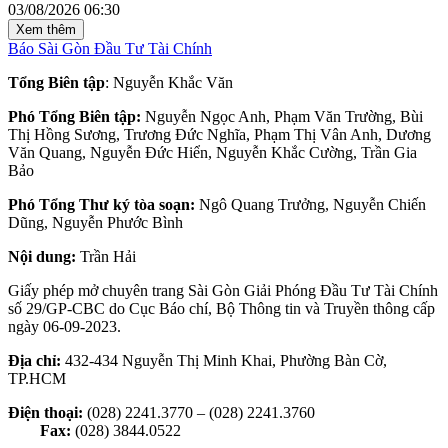
03/08/2026 06:30
Xem thêm
Báo Sài Gòn Đầu Tư Tài Chính
Tổng Biên tập
: Nguyễn Khắc Văn
Phó Tổng Biên tập:
Nguyễn Ngọc Anh, Phạm Văn Trường, Bùi
Thị Hồng Sương, Trương Đức Nghĩa, Phạm Thị Vân Anh, Dương
Văn Quang, Nguyễn Đức Hiển, Nguyễn Khắc Cường, Trần Gia
Bảo
Phó Tổng Thư ký tòa soạn:
Ngô Quang Trưởng, Nguyễn Chiến
Dũng, Nguyễn Phước Bình
Nội dung:
Trần Hải
Giấy phép mở chuyên trang Sài Gòn Giải Phóng Đầu Tư Tài Chính
số 29/GP-CBC do Cục Báo chí, Bộ Thông tin và Truyền thông cấp
ngày 06-09-2023.
Địa chỉ:
432-434 Nguyễn Thị Minh Khai, Phường Bàn Cờ,
TP.HCM
Điện thoại:
(028) 2241.3770 – (028) 2241.3760
Fax:
(028) 3844.0522