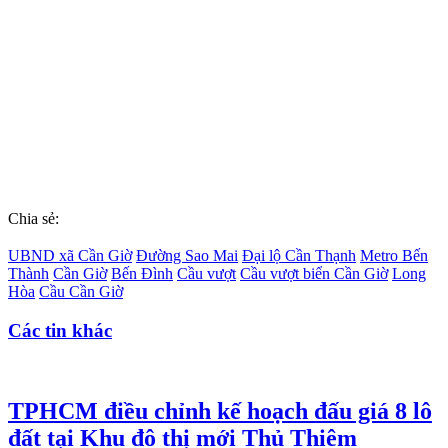
Chia sẻ:
UBND xã Cần Giờ
Đường Sao Mai
Đại lộ Cần Thạnh
Metro Bến
Thành
Cần Giờ
Bến Đình
Cầu vượt
Cầu vượt biển Cần Giờ
Long
Hòa
Cầu Cần Giờ
Các tin khác
TPHCM điều chỉnh kế hoạch đấu giá 8 lô
đất tại Khu đô thị mới Thủ Thiêm