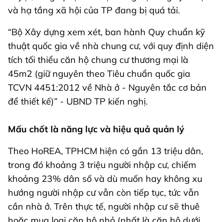
và hạ tầng xã hội của TP đang bị quá tải.
“Bộ Xây dựng xem xét, ban hành Quy chuẩn kỹ
thuật quốc gia về nhà chung cư, với quy định diện
tích tối thiểu căn hộ chung cư thương mại là
45m2 (giữ nguyên theo Tiêu chuẩn quốc gia
TCVN 4451:2012 về Nhà ở - Nguyên tắc cơ bản
để thiết kế)” - UBND TP kiến nghị.
Mấu chốt là năng lực và hiệu quả quản lý
Theo HoREA, TPHCM hiện có gần 13 triệu dân,
trong đó khoảng 3 triệu người nhập cư, chiếm
khoảng 23% dân số và dù muốn hay không xu
hướng người nhập cư vẫn còn tiếp tục, tức vẫn
cần nhà ở. Trên thực tế, người nhập cư sẽ thuê
hoặc mua loại căn hộ nhỏ (nhất là căn hộ dưới