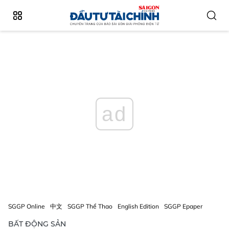
ad
SGGP Online
中文
SGGP Thể Thao
English Edition
SGGP Epaper
BẤT ĐỘNG SẢN