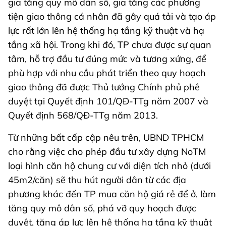
gia tăng quy mô dân số, gia tăng các phương
tiện giao thông cá nhân đã gây quá tải và tạo áp
lực rất lớn lên hệ thống hạ tầng kỹ thuật và hạ
tầng xã hội. Trong khi đó, TP chưa được sự quan
tâm, hỗ trợ đầu tư đúng mức và tương xứng, để
phù hợp với nhu cầu phát triển theo quy hoạch
giao thông đã được Thủ tướng Chính phủ phê
duyệt tại Quyết định 101/QĐ-TTg năm 2007 và
Quyết định 568/QĐ-TTg năm 2013.
Từ những bất cấp cập nêu trên, UBND TPHCM
cho rằng việc cho phép đầu tư xây dựng NoTM
loại hình căn hộ chung cư với diện tích nhỏ (dưới
45m2/căn) sẽ thu hút người dân từ các địa
phương khác đến TP mua căn hộ giá rẻ để ở, làm
tăng quy mô dân số, phá vỡ quy hoạch được
duyệt, tăng áp lực lên hệ thống hạ tầng kỹ thuật