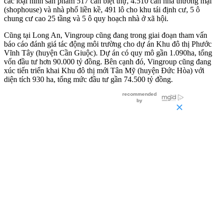
các loại hình sản phẩm 517 căn biệt thự, 4.510 căn nhà thương mại
(shophouse) và nhà phố liền kề, 491 lô cho khu tái định cư, 5 ô
chung cư cao 25 tầng và 5 ô quy hoạch nhà ở xã hội.
Cũng tại Long An, Vingroup cũng đang trong giai đoạn tham vấn
báo cáo đánh giá tác động môi trường cho dự án Khu đô thị Phước
Vĩnh Tây (huyện Cần Giuộc). Dự án có quy mô gần 1.090ha, tổng
vốn đầu tư hơn 90.000 tỷ đồng. Bên cạnh đó, Vingroup cũng đang
xúc tiến triển khai Khu đô thị mới Tân Mỹ (huyện Đức Hòa) với
diện tích 930 ha, tổng mức đầu tư gần 74.500 tỷ đồng.