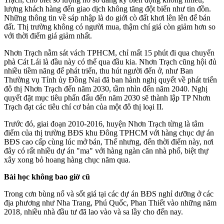
lượng khách hàng đến giao dịch không tăng đột biến như tin đồn.
Những thông tin về sáp nhập là do giới cò đất khơi lên lên để bán
đất. Thị trường không có người mua, thậm chí giá còn giảm hơn so
với thời điểm giá giảm nhất.
Nhơn Trạch nằm sát vách TPHCM, chỉ mất 15 phút đi qua chuyến
phà Cát Lái là đầu này có thể qua đầu kia. Nhơn Trạch cũng hội đủ
nhiều tiềm năng để phát triển, thu hút người đến ở, như Ban
Thường vụ Tỉnh ủy Đồng Nai đã ban hành nghị quyết về phát triển
đô thị Nhơn Trạch đến năm 2030, tầm nhìn đến năm 2040. Nghị
quyết đặt mục tiêu phấn đấu đến năm 2030 sẽ thành lập TP Nhơn
Trạch đạt các tiêu chí cơ bản của một đô thị loại II.
Trước đó, giai đoạn 2010-2016, huyện Nhơn Trạch từng là tâm
điểm của thị trường BĐS khu Đông TPHCM với hàng chục dự án
BĐS cao cấp cùng lúc mở bán, Thế nhưng, đến thời điểm này, nơi
đây có rất nhiều dự án "ma" với hàng ngàn căn nhà phố, biệt thự
xây xong bỏ hoang hàng chục năm qua.
Bài học không bao giờ cũ
Trong cơn bùng nổ và sốt giá tại các dự án BĐS nghỉ dưỡng ở các
địa phương như Nha Trang, Phú Quốc, Phan Thiết vào những năm
2018, nhiều nhà đầu tư đã lao vào và sa lầy cho đến nay.