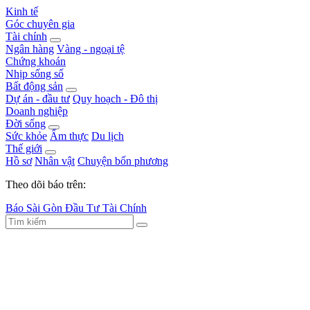
Kinh tế
Góc chuyên gia
Tài chính
Ngân hàng
Vàng - ngoại tệ
Chứng khoán
Nhịp sống số
Bất động sản
Dự án - đầu tư
Quy hoạch - Đô thị
Doanh nghiệp
Đời sống
Sức khỏe
Ẩm thực
Du lịch
Thế giới
Hồ sơ
Nhân vật
Chuyện bốn phương
Theo dõi báo trên:
Báo Sài Gòn Đầu Tư Tài Chính