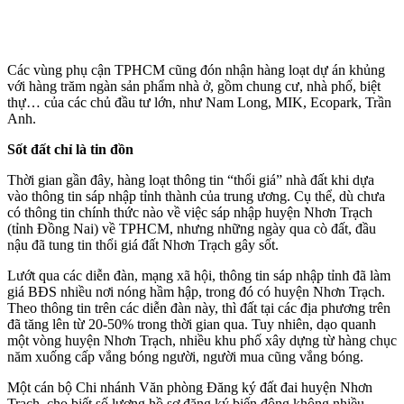
Các vùng phụ cận TPHCM cũng đón nhận hàng loạt dự án khủng
với hàng trăm ngàn sản phẩm nhà ở, gồm chung cư, nhà phố, biệt
thự… của các chủ đầu tư lớn, như Nam Long, MIK, Ecopark, Trần
Anh.
Sốt đất chỉ là tin đồn
Thời gian gần đây, hàng loạt thông tin “thổi giá” nhà đất khi dựa
vào thông tin sáp nhập tỉnh thành của trung ương. Cụ thể, dù chưa
có thông tin chính thức nào về việc sáp nhập huyện Nhơn Trạch
(tỉnh Đồng Nai) về TPHCM, nhưng những ngày qua cò đất, đầu
nậu đã tung tin thổi giá đất Nhơn Trạch gây sốt.
Lướt qua các diễn đàn, mạng xã hội, thông tin sáp nhập tỉnh đã làm
giá BĐS nhiều nơi nóng hầm hập, trong đó có huyện Nhơn Trạch.
Theo thông tin trên các diễn đàn này, thì đất tại các địa phương trên
đã tăng lên từ 20-50% trong thời gian qua. Tuy nhiên, dạo quanh
một vòng huyện Nhơn Trạch, nhiều khu phố xây dựng từ hàng chục
năm xuống cấp vắng bóng người, người mua cũng vắng bóng.
Một cán bộ Chi nhánh Văn phòng Đăng ký đất đai huyện Nhơn
Trạch, cho biết số lượng hồ sơ đăng ký biến động không nhiều,