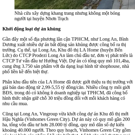
Nhà cửa xây dựng khang trang nhưng không một bóng
người tại huyện Nhơn Trạch
Khởi động loạt dự án khủng
Gần đây một số địa phương lân cận TPHCM, như Long An, Bình
Dương xuất nhiều dự án bất động sản khủng được công bố ra thị
trường. Cụ thể, tại Long An, Khu đô thị LA Home (huyện Bến
Lức) do CTCP Prodezi Long An làm chủ đầu tư, đơn vị phát triển là
CTCP Tư vấn đầu tư Hướng Việt. Dự án có tổng quy mô 101,4ha,
cung ứng 3.750 sản phẩm với đa dạng loại hình từ shophouse, nhà
phố liền kề đến biệt thự.
Phân khu đầu tiên của LA Home đã được giới thiệu ra thị trường với
giá bán dao động từ 2,99-5,55 tỷ đồng/căn. Nhiều công ty môi giới
BĐS, trong đó có không ít doanh nghiệp tại TPHCM, đã công bố
hình thức nhận giữ chỗ 30 triệu đồng đối với mỗi khách hàng có
nhu cầu mua.
Cũng tại Long An, Vingroup vừa khởi công dự án Khu đô thị mới
Hậu Nghĩa (Vinhomes Green City). Dự án này có quy mô gần 200
ha, tổng vốn đầu tư hơn 28.000 tỷ đồng, quy mô dân số dự kiến
khoảng 40.000 người. Theo quy hoạch, Vinhomes Green City gồm