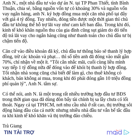
Anh N., một nhà đầu tư vào dự án N. tại TP Phan Thiết, tỉnh Bình
Thuận, chia sẻ, bằng nguồn vốn tự có khoảng 30% và nguồn vốn
vay ngân hàng, anh N. ký hợp đồng mua một căn nhà phố tại đây
với giá 4 tỷ đồng. Tuy nhiên, đóng tiền được một thời gian thì chủ
đầu tư không thể hỗ trợ lãi vay như cam kết ban đầu. Trong khi đó,
kinh tế khó khăn nguồn thu của gia đình cũng sụt giảm do đó tiến
độ trả lãi vay cho ngân hàng cũng như thanh toán cho chủ đầu tư bị
chậm tiến độ.
Căn cứ vào điều khoản đã ký, chủ đầu tư thông báo sẽ thanh lý hợp
đồng, trừ các khoản và phạt… thì số tiền anh đã đóng vào mất gần
70%, chỉ nhận về một ít. “Tôi cân nhắc mãi, cuối cùng liều mình
vay tiếp 1 tỷ đồng nữa để đóng vào để khỏi bị thanh lý hợp đồng.
Tôi nhận nhà xong cũng chả biết để làm gì, cho thuê không có
khách, bán không ai mua, trong khi đó phải đóng gần 10 triệu đồng
phí quản lý”, Anh N. tâm sự.
Có thể nói, anh N. là một trong rất nhiều trường hợp đầu tư BĐS
trong thời gian qua đã dùng đòn bẩy tài chính bị sa lầy chưa có lối
thoát. Ngay cả tại TPHCM, nơi nhu cầu nhà ở rất cao, thị trường sôi
động hàng đầu của cả nước nhưng nhiều nhà đầu tư vẫn bế tắc đầu
ra khi kinh tế khó khăn và thị trường đảo chiều.
Trà Giang