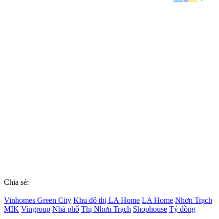
Chia sẻ:
Vinhomes Green City
Khu đô thị LA Home
LA Home
Nhơn Trạch
MIK
Vingroup
Nhà phố
Thị Nhơn Trạch
Shophouse
Tỷ đồng