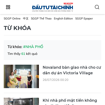
SGGP Online
中文
SGGP Thể Thao
English Edition
SGGP Epaper
TỪ KHÓA
Từ khóa:
#NHÀ PHỐ
Tìm thấy
61
kết quả
Novaland bàn giao nhà cho cư
dân dự án Victoria Village
26/07/2026 00:20
Khi nhà phố mặt tiền không