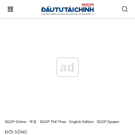
ad
SGGP Online
中文
SGGP Thể Thao
English Edition
SGGP Epaper
ĐỜI SỐNG