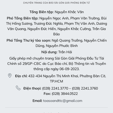
Tổng Biên tập
: Nguyễn Khắc Văn
Phó Tổng Biên tập:
Nguyễn Ngọc Anh, Phạm Văn Trường, Bùi
Thị Hồng Sương, Trương Đức Nghĩa, Phạm Thị Vân Anh, Dương
Văn Quang, Nguyễn Đức Hiển, Nguyễn Khắc Cường, Trần Gia
Bảo
Phó Tổng Thư ký tòa soạn:
Ngô Quang Trưởng, Nguyễn Chiến
Dũng, Nguyễn Phước Bình
Nội dung:
Trần Hải
Giấy phép mở chuyên trang Sài Gòn Giải Phóng Đầu Tư Tài
Chính số 29/GP-CBC do Cục Báo chí, Bộ Thông tin và Truyền
thông cấp ngày 06-09-2023.
Địa chỉ:
432-434 Nguyễn Thị Minh Khai, Phường Bàn Cờ,
TP.HCM
Điện thoại:
(028) 2241.3770 – (028) 2241.3760
Fax:
(028) 3844.0522
Email:
toasoandttc@gmail.com