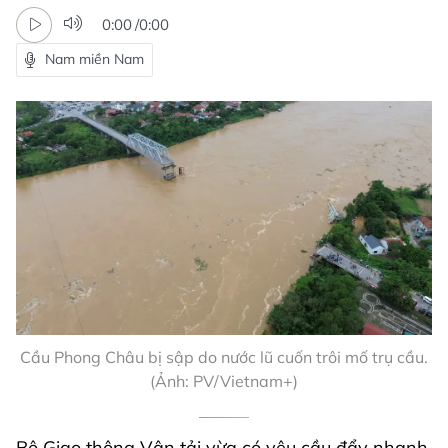
0:00
/
0:00
Nam miền Nam
Cầu Phong Châu bị sập do nước lũ cuốn trôi mố trụ cầu.
(Ảnh: PV/Vietnam+)
Bộ Giao thông Vận tải vừa có yêu cầu đẩy nhanh