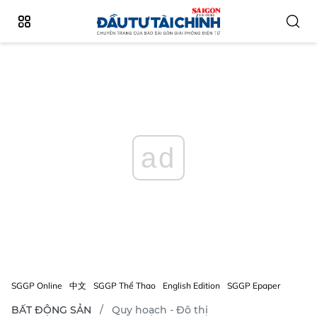
ad
SGGP Online
中文
SGGP Thể Thao
English Edition
SGGP Epaper
BẤT ĐỘNG SẢN
Quy hoạch - Đô thị