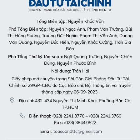
Tổng Biên tập
: Nguyễn Khắc Văn
Phó Tổng Biên tập:
Nguyễn Ngọc Anh, Phạm Văn Trường, Bùi
Thị Hồng Sương, Trương Đức Nghĩa, Phạm Thị Vân Anh, Dương
Văn Quang, Nguyễn Đức Hiển, Nguyễn Khắc Cường, Trần Gia
Bảo
Phó Tổng Thư ký tòa soạn:
Ngô Quang Trưởng, Nguyễn Chiến
Dũng, Nguyễn Phước Bình
Nội dung:
Trần Hải
Giấy phép mở chuyên trang Sài Gòn Giải Phóng Đầu Tư Tài
Chính số 29/GP-CBC do Cục Báo chí, Bộ Thông tin và Truyền
thông cấp ngày 06-09-2023.
Địa chỉ:
432-434 Nguyễn Thị Minh Khai, Phường Bàn Cờ,
TP.HCM
Điện thoại:
(028) 2241.3770 – (028) 2241.3760
Fax:
(028) 3844.0522
Email:
toasoandttc@gmail.com
Liên hệ quảng cáo
Quảng cáo:
Mai Trâm (0913 118 448)