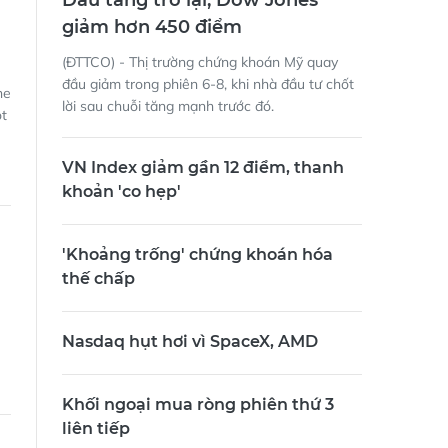
Dầu tăng trở lại, Dow Jones
giảm hơn 450 điểm
(ĐTTCO) - Thị trường chứng khoán Mỹ quay
đầu giảm trong phiên 6-8, khi nhà đầu tư chốt
ne
lời sau chuỗi tăng mạnh trước đó.
ột
VN Index giảm gần 12 điểm, thanh
khoản 'co hẹp'
'Khoảng trống' chứng khoán hóa
thế chấp
Nasdaq hụt hơi vì SpaceX, AMD
Khối ngoại mua ròng phiên thứ 3
liên tiếp