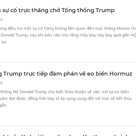
a sự cố trực thăng chở Tổng thống Trump
16
ang điều tra một sự cố hàng không liên quan đến trực thăng Marine O
 Donald Trump, sau khi báo cáo cho rằng máy bay này bay quá gần m
 sự.
g Trump trực tiếp đàm phán về eo biển Hormuz
16
thống Mỹ Donald Trump cho biết thỏa thuận về việc mở lại eo biển
ớm đạt được, đồng thời bày tỏ kỳ vọng xung đột với Iran sẽ kết thúc
gần.