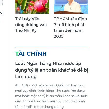
N
Trái cây Việt
TPHCM xác định
rộng đường vào
7 mô hình phát
Thổ Nhĩ Kỳ
triển đến năm
2035
TÀI CHÍNH
Luật Ngân hàng Nhà nước áp
dụng 'tỷ lệ an toàn khác' sẽ dễ bị
lạm dụng
(ĐTTCO) - Một số đại biểu Quốc hội bày tỏ lo
ngại quy định Ngân hàng Nhà nước “áp dụng
một hoặc một số tỷ lệ an toàn khác so với mức
quy định để thực hiện yêu cầu phát triển kinh
tế - xã hội” là khá chung chung.