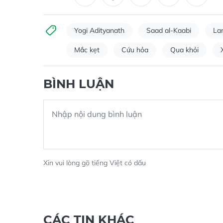
Yogi Adityanath
Saad al-Kaabi
La
Mắc kẹt
Cứu hỏa
Qua khỏi
BÌNH LUẬN
Xin vui lòng gõ tiếng Việt có dấu
CÁC TIN KHÁC