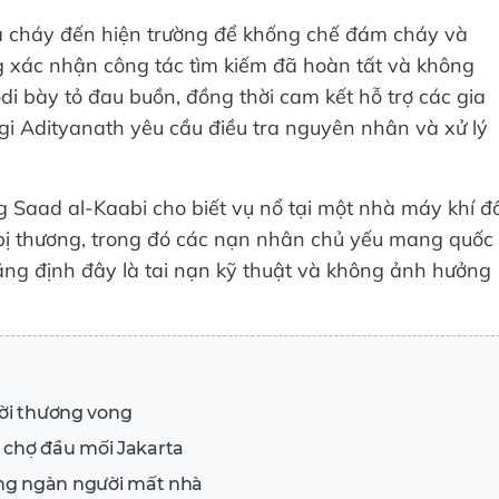
a cháy đến hiện trường để khống chế đám cháy và
g xác nhận công tác tìm kiếm đã hoàn tất và không
i bày tỏ đau buồn, đồng thời cam kết hỗ trợ các gia
gi Adityanath yêu cầu điều tra nguyên nhân và xử lý
g Saad al-Kaabi cho biết vụ nổ tại một nhà máy khí đ
 bị thương, trong đó các nạn nhân chủ yếu mang quốc
hẳng định đây là tai nạn kỹ thuật và không ảnh hưởng
ười thương vong
i chợ đầu mối Jakarta
ng ngàn người mất nhà