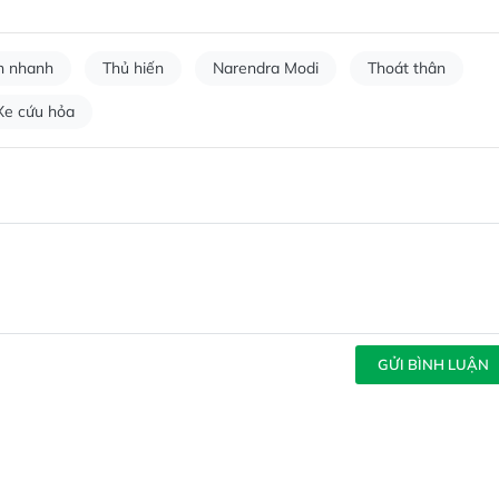
n nhanh
Thủ hiến
Narendra Modi
Thoát thân
Xe cứu hỏa
GỬI BÌNH LUẬN