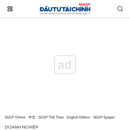
ad
SGGP Online
中文
SGGP Thể Thao
English Edition
SGGP Epaper
DOANH NGHIỆP