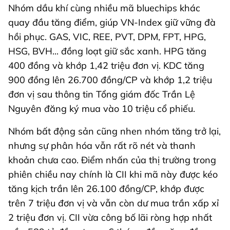
Nhóm dầu khí cùng nhiều mã bluechips khác
quay đầu tăng điểm, giúp VN-Index giữ vững đà
hồi phục. GAS, VIC, REE, PVT, DPM, FPT, HPG,
HSG, BVH... đồng loạt giữ sắc xanh. HPG tăng
400 đồng và khớp 1,42 triệu đơn vị. KDC tăng
900 đồng lên 26.700 đồng/CP và khớp 1,2 triệu
đơn vị sau thông tin Tổng giám đốc Trần Lệ
Nguyên đăng ký mua vào 10 triệu cổ phiếu.
Nhóm bất động sản cũng nhen nhóm tăng trở lại,
nhưng sự phân hóa vẫn rất rõ nét và thanh
khoản chưa cao. Điểm nhấn của thị trường trong
phiên chiều nay chính là CII khi mã này được kéo
tăng kịch trần lên 26.100 đồng/CP, khớp được
trên 7 triệu đơn vị và vẫn còn dư mua trần xấp xỉ
2 triệu đơn vị. CII vừa công bố lãi ròng hợp nhất