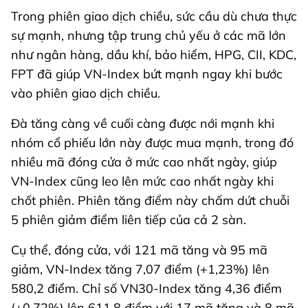
Trong phiên giao dịch chiều, sức cầu dù chưa thực
sự mạnh, nhưng tập trung chủ yếu ở các mã lớn
như ngân hàng, dầu khí, bảo hiểm, HPG, CII, KDC,
FPT đã giúp VN-Index bứt mạnh ngay khi bước
vào phiên giao dịch chiều.
Đà tăng càng về cuối càng được nới mạnh khi
nhóm cổ phiếu lớn này được mua mạnh, trong đó
nhiều mã đóng cửa ở mức cao nhất ngày, giúp
VN-Index cũng leo lên mức cao nhất ngày khi
chốt phiên. Phiên tăng điểm này chấm dứt chuỗi
5 phiên giảm điểm liên tiếp của cả 2 sàn.
Cụ thể, đóng cửa, với 121 mã tăng và 95 mã
giảm, VN-Index tăng 7,07 điểm (+1,23%) lên
580,2 điểm. Chỉ số VN30-Index tăng 4,36 điểm
(+0,72%) lên 611,8 điểm với 17 mã tăng và 8 mã