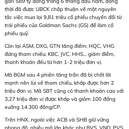
gần 589 tỷ đồng trong 6 tháng đầu năm, đồng
thời đã được UBCK chấp thuận về mặt nguyên
tắc việc mua lại 9,81 triệu cổ phiếu chuyển đổi từ
trái phiếu của Goldman Sachs (GS) để làm cổ
phiếu quỹ.
Còn lại ASM, DXG, GTN tăng điểm; HQC, VHG
đứng tham chiếu; KBC, JVC, HHS... giảm điểm,
thanh khoản đều từ hơn 1-2 triệu đơn vị.
Mã BGM sau 4 phiên tăng trần đã bị chốt lời
mạnh nên lùi về tham chiếu, khớp được hơn 2
triệu đơn vị. Mã SBT cũng có thanh khoản cao với
3,27 triệu đơn vị được khớp và giảm 100 đồng
xuống 14.300 đồng/CP.
Trên HNX, ngoài việc ACB và SHB giữ vững
phong độ, nhiều mã lớn khác như BVS, VND, PVS,