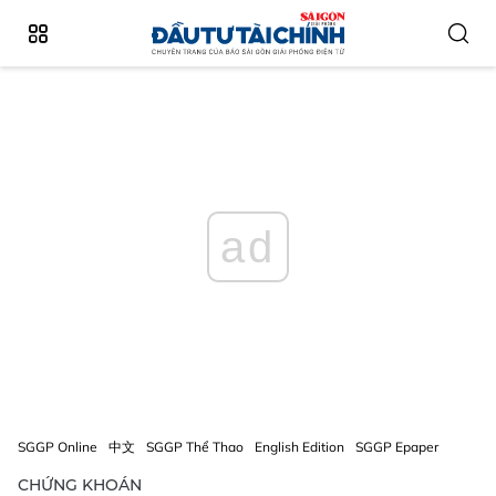
ad
SGGP Online
中文
SGGP Thể Thao
English Edition
SGGP Epaper
CHỨNG KHOÁN