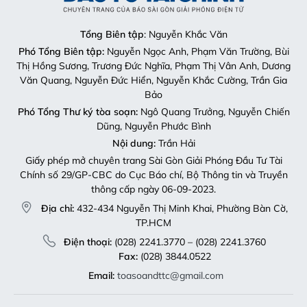
Tổng Biên tập
: Nguyễn Khắc Văn
Phó Tổng Biên tập:
Nguyễn Ngọc Anh, Phạm Văn Trường, Bùi
Thị Hồng Sương, Trương Đức Nghĩa, Phạm Thị Vân Anh, Dương
Văn Quang, Nguyễn Đức Hiển, Nguyễn Khắc Cường, Trần Gia
Bảo
Phó Tổng Thư ký tòa soạn:
Ngô Quang Trưởng, Nguyễn Chiến
Dũng, Nguyễn Phước Bình
Nội dung:
Trần Hải
Giấy phép mở chuyên trang Sài Gòn Giải Phóng Đầu Tư Tài
Chính số 29/GP-CBC do Cục Báo chí, Bộ Thông tin và Truyền
thông cấp ngày 06-09-2023.
Địa chỉ:
432-434 Nguyễn Thị Minh Khai, Phường Bàn Cờ,
TP.HCM
Điện thoại:
(028) 2241.3770 – (028) 2241.3760
Fax:
(028) 3844.0522
Email:
toasoandttc@gmail.com