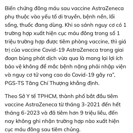
Biến chứng đông máu sau vaccine AstraZeneca
phụ thuộc vào yếu tố di truyền, bệnh nền, lối
sống, thuốc đang dùng. Khi so sánh nguy cơ có 1
trường hợp xuất hiện cục máu đông trong số 1
triệu trường hợp được tiêm phòng vaccine, thì giá
trị của vaccine Covid-19 AstraZeneca trong giai
đoạn bùng phát dịch vừa qua là mang lại lợi ích
bảo vệ không để mắc bệnh nặng phải nhập viện
và nguy cơ tử vong cao do Covid-19 gây ra”,
PGS-TS Tăng Chí Thượng khẳng định.
Theo Sở Y tế TPHCM, thành phố bắt đầu tiêm
vaccine AstraZeneca từ tháng 3-2021 đến hết
tháng 6-2023 và đã tiêm hơn 9 triệu liều, đến
nay không ghi nhận trường hợp nào xuất hiện
cục máu đông sau tiêm chủng.