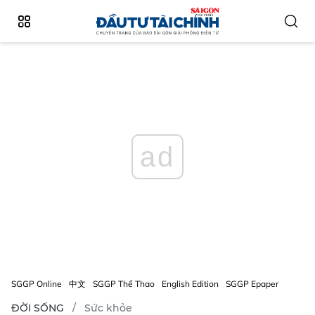
ad
SGGP Online
中文
SGGP Thể Thao
English Edition
SGGP Epaper
ĐỜI SỐNG
Sức khỏe