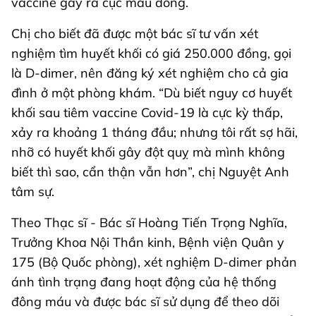
vaccine gây ra cục máu đông.
Chị cho biết đã được một bác sĩ tư vấn xét
nghiệm tìm huyết khối có giá 250.000 đồng, gọi
là D-dimer, nên đăng ký xét nghiệm cho cả gia
đình ở một phòng khám. “Dù biết nguy cơ huyết
khối sau tiêm vaccine Covid-19 là cực kỳ thấp,
xảy ra khoảng 1 tháng đầu; nhưng tôi rất sợ hãi,
nhỡ có huyết khối gây đột quỵ mà mình không
biết thì sao, cẩn thận vẫn hơn”, chị Nguyệt Anh
tâm sự.
Theo Thạc sĩ - Bác sĩ Hoàng Tiến Trọng Nghĩa,
Trưởng Khoa Nội Thần kinh, Bệnh viện Quân y
175 (Bộ Quốc phòng), xét nghiệm D-dimer phản
ánh tình trạng đang hoạt động của hệ thống
đông máu và được bác sĩ sử dụng để theo dõi