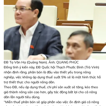
ĐB Tạ Văn Hạ (Quảng Nam). Ảnh: QUANG PHÚC
Đồng tình ý kiến này, ĐB Quốc hội Thạch Phước Bình (Trà Vinh)
nhận định rằng, phân bón là đầu vào thiết yếu trong nông
nghiệp, việc không áp dụng thuế suất 5% sẽ là một hình thức hỗ
trợ thiết thực cho người nông dân.
Theo ĐB, nếu áp dụng thuế, chi phí sản xuất sẽ tăng, kéo theo
giá thành nông sản cao hơn, gây tác động bất lợi cho cả nông
dân lẫn người tiêu dùng.
“Miễn thuế phân bón sẽ góp phần vào việc ổn định giá cả nông