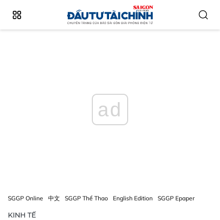
ad
SGGP Online
中文
SGGP Thể Thao
English Edition
SGGP Epaper
KINH TẾ