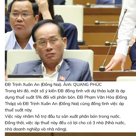
ĐB Trịnh Xuân An (Đồng Nai). Ảnh: QUANG PHÚC
Trong khi đó, một số ý kiến ĐB đồng tình với dự thảo luật là áp
dụng thuế suất 5% đối với phân bón. ĐB Phạm Văn Hòa (Đồng
Tháp) và ĐB Trịnh Xuân An (Đồng Nai) cùng đồng tình việc áp
thuế suất này.
Việc này nhằm hỗ trợ đầu tư sản xuất phân bón trong nước.
Đồng thời, việc áp thuế này đều có lợi cho cả 3 nhà (Nhà nước,
nhà doanh nghiệp và nhà nông).