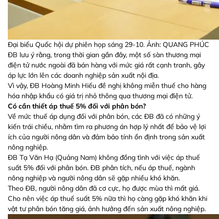
Đại biểu Quốc hội dự phiên họp sáng 29-10. Ảnh: QUANG PHÚC
ĐB lưu ý rằng, trong thời gian gần đây, một số sàn thương mại
điện tử nước ngoài đã bán hàng với mức giá rất cạnh tranh, gây
áp lực lớn lên các doanh nghiệp sản xuất nội địa.
Vì vậy, ĐB Hoàng Minh Hiếu đề nghị không miễn thuế cho hàng
hóa nhập khẩu có giá trị nhỏ thông qua thương mại điện tử.
Có cần thiết áp thuế 5% đối với phân bón?
Về mức thuế áp dụng đối với phân bón, các ĐB đã có những ý
kiến trái chiều, nhằm tìm ra phương án hợp lý nhất để bảo vệ lợi
ích của người nông dân và đảm bảo tính ổn định trong sản xuất
nông nghiệp.
ĐB Tạ Văn Hạ (Quảng Nam) không đồng tình với việc áp thuế
suất 5% đối với phân bón. ĐB phân tích, nếu áp thuế, ngành
nông nghiệp và người nông dân sẽ gặp nhiều khó khăn.
Theo ĐB, người nông dân đã cơ cực, họ được mùa thì mất giá.
Cho nên việc áp thuế suất 5% nữa thì họ càng gặp khó khăn khi
vật tư phân bón tăng giá, ảnh hưởng đến sản xuất nông nghiệp.