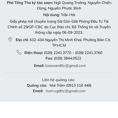
Phó Tổng Thư ký tòa soạn:
Ngô Quang Trưởng, Nguyễn Chiến
Dũng, Nguyễn Phước Bình
Nội dung:
Trần Hải
Giấy phép mở chuyên trang Sài Gòn Giải Phóng Đầu Tư Tài
Chính số 29/GP-CBC do Cục Báo chí, Bộ Thông tin và Truyền
thông cấp ngày 06-09-2023.
Địa chỉ:
432-434 Nguyễn Thị Minh Khai, Phường Bàn Cờ,
TP.HCM
Điện thoại:
(028) 2241.3770 – (028) 2241.3760
Fax:
(028) 3844.0522
Email:
toasoandttc@gmail.com
Liên hệ quảng cáo
Quảng cáo:
Mai Trâm (0913 118 448)
Email:
tram.sgdttc@gmail.com