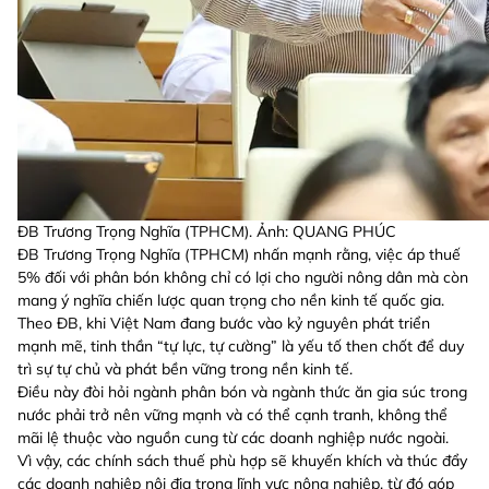
ĐB Trương Trọng Nghĩa (TPHCM). Ảnh: QUANG PHÚC
ĐB Trương Trọng Nghĩa (TPHCM) nhấn mạnh rằng, việc áp thuế
5% đối với phân bón không chỉ có lợi cho người nông dân mà còn
mang ý nghĩa chiến lược quan trọng cho nền kinh tế quốc gia.
Theo ĐB, khi Việt Nam đang bước vào kỷ nguyên phát triển
mạnh mẽ, tinh thần “tự lực, tự cường” là yếu tố then chốt để duy
trì sự tự chủ và phát bền vững trong nền kinh tế.
Điều này đòi hỏi ngành phân bón và ngành thức ăn gia súc trong
nước phải trở nên vững mạnh và có thể cạnh tranh, không thể
mãi lệ thuộc vào nguồn cung từ các doanh nghiệp nước ngoài.
Vì vậy, các chính sách thuế phù hợp sẽ khuyến khích và thúc đẩy
các doanh nghiệp nội địa trong lĩnh vực nông nghiệp, từ đó góp