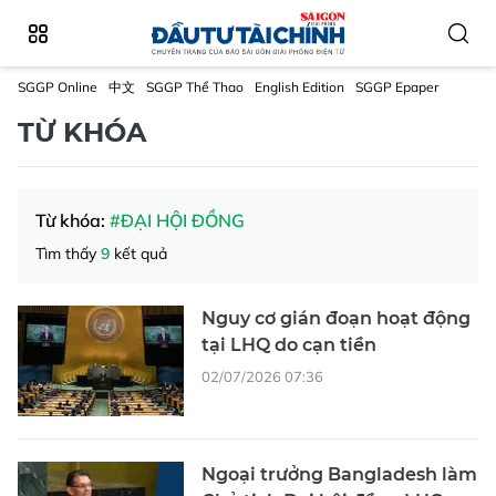
SGGP Online
中文
SGGP Thể Thao
English Edition
SGGP Epaper
TỪ KHÓA
Từ khóa:
#ĐẠI HỘI ĐỒNG
Tìm thấy
9
kết quả
Nguy cơ gián đoạn hoạt động
tại LHQ do cạn tiền
02/07/2026 07:36
Ngoại trưởng Bangladesh làm