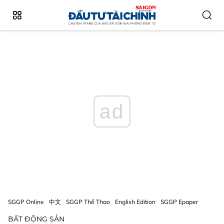
ad
SGGP Online
中文
SGGP Thể Thao
English Edition
SGGP Epaper
BẤT ĐỘNG SẢN