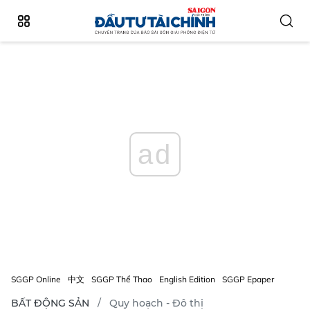
ad
SGGP Online
中文
SGGP Thể Thao
English Edition
SGGP Epaper
BẤT ĐỘNG SẢN
Quy hoạch - Đô thị