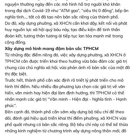
nguyện thường ngày đến các mô hình hỗ trợ người khó khăn
trong đại dịch Covid-19 như “ATM gạo”, “siêu thị 0 đồng”, bếp ăn
nghĩa tình..., tất cả đã tạo nên bản sắc riêng của thành phố.
Do đó, xây dựng phường, xã XHCN cần khơi dậy, kết nối và phát
huy nguồn lực xã hội quý báu này, tạo điều kiện để tinh thần
đoàn kết, tương thân tương ái tiếp tục lan tỏa mạnh mẽ trong
cộng đồng.
Xây dựng mô hình mang đậm bản sắc TPHCM
Từ những đặc điểm riêng đó, việc xây dựng phường, xã XHCN ở
TPHCM cần được triển khai theo hướng vừa bảo đảm các giá trị
chung của chủ nghĩa xã hội, vừa phản ánh rõ bản sắc của một đô
thị đặc biệt.
Trước hết, thành phố cần xác định rõ triết lý phát triển cho mô
hình thí điểm. Nếu nhiều địa phương lựa chọn các giá trị về văn
hiến, văn minh hay hiện đại làm định hướng, thì TPHCM có thể
nhấn mạnh các giá trị “Văn minh - Hiện đại - Nghĩa tình - Hạnh
phúc”.
Bên cạnh đó, thành phố cần sớm xây dựng bộ tiêu chí để theo
dõi, đánh giá hiệu quả triển khai thí điểm phường, xã XHCN vừa
phổ quát nhưng có bản sắc riêng. Bộ tiêu chí này có thể kế thừa
những kinh nghiệm từ chương trình xây dựng nông thôn mới, đô