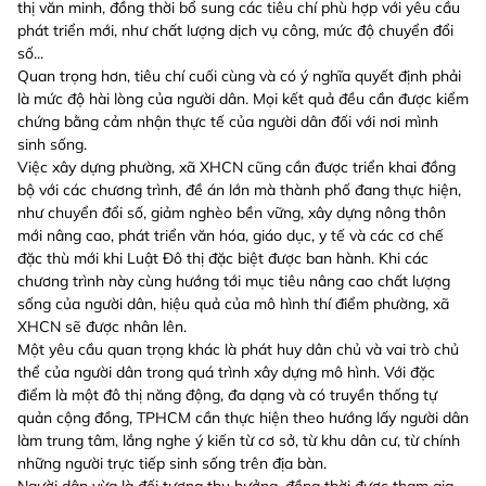
thị văn minh, đồng thời bổ sung các tiêu chí phù hợp với yêu cầu
phát triển mới, như chất lượng dịch vụ công, mức độ chuyển đổi
số...
Quan trọng hơn, tiêu chí cuối cùng và có ý nghĩa quyết định phải
là mức độ hài lòng của người dân. Mọi kết quả đều cần được kiểm
chứng bằng cảm nhận thực tế của người dân đối với nơi mình
sinh sống.
Việc xây dựng phường, xã XHCN cũng cần được triển khai đồng
bộ với các chương trình, đề án lớn mà thành phố đang thực hiện,
như chuyển đổi số, giảm nghèo bền vững, xây dựng nông thôn
mới nâng cao, phát triển văn hóa, giáo dục, y tế và các cơ chế
đặc thù mới khi Luật Đô thị đặc biệt được ban hành. Khi các
chương trình này cùng hướng tới mục tiêu nâng cao chất lượng
sống của người dân, hiệu quả của mô hình thí điểm phường, xã
XHCN sẽ được nhân lên.
Một yêu cầu quan trọng khác là phát huy dân chủ và vai trò chủ
thể của người dân trong quá trình xây dựng mô hình. Với đặc
điểm là một đô thị năng động, đa dạng và có truyền thống tự
quản cộng đồng, TPHCM cần thực hiện theo hướng lấy người dân
làm trung tâm, lắng nghe ý kiến từ cơ sở, từ khu dân cư, từ chính
những người trực tiếp sinh sống trên địa bàn.
Người dân vừa là đối tượng thụ hưởng, đồng thời được tham gia