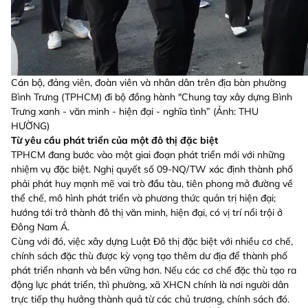
Cán bộ, đảng viên, đoàn viên và nhân dân trên địa bàn phường
Bình Trưng (TPHCM) đi bộ đồng hành "Chung tay xây dựng Bình
Trưng xanh - văn minh - hiện đại - nghĩa tình” (Ảnh: THU
HƯỜNG)
Từ yêu cầu phát triển của một đô thị đặc biệt
TPHCM đang bước vào một giai đoạn phát triển mới với những
nhiệm vụ đặc biệt. Nghị quyết số 09-NQ/TW xác định thành phố
phải phát huy mạnh mẽ vai trò đầu tàu, tiên phong mở đường về
thể chế, mô hình phát triển và phương thức quản trị hiện đại;
hướng tới trở thành đô thị văn minh, hiện đại, có vị trí nổi trội ở
Đông Nam Á.
Cùng với đó, việc xây dựng Luật Đô thị đặc biệt với nhiều cơ chế,
chính sách đặc thù được kỳ vọng tạo thêm dư địa để thành phố
phát triển nhanh và bền vững hơn. Nếu các cơ chế đặc thù tạo ra
động lực phát triển, thì phường, xã XHCN chính là nơi người dân
trực tiếp thụ hưởng thành quả từ các chủ trương, chính sách đó.