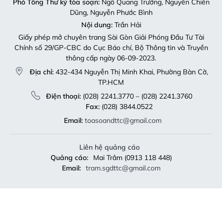
Phó Tổng Thư ký tòa soạn:
Ngô Quang Trưởng, Nguyễn Chiến
Dũng, Nguyễn Phước Bình
Nội dung:
Trần Hải
Giấy phép mở chuyên trang Sài Gòn Giải Phóng Đầu Tư Tài
Chính số 29/GP-CBC do Cục Báo chí, Bộ Thông tin và Truyền
thông cấp ngày 06-09-2023.
Địa chỉ:
432-434 Nguyễn Thị Minh Khai, Phường Bàn Cờ,
TP.HCM
Điện thoại:
(028) 2241.3770 – (028) 2241.3760
Fax:
(028) 3844.0522
Email:
toasoandttc@gmail.com
Liên hệ quảng cáo
Quảng cáo:
Mai Trâm (0913 118 448)
Email:
tram.sgdttc@gmail.com