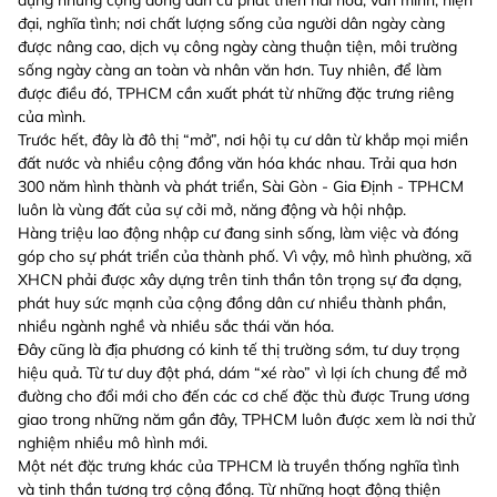
đại, nghĩa tình; nơi chất lượng sống của người dân ngày càng
được nâng cao, dịch vụ công ngày càng thuận tiện, môi trường
sống ngày càng an toàn và nhân văn hơn. Tuy nhiên, để làm
được điều đó, TPHCM cần xuất phát từ những đặc trưng riêng
của mình.
Trước hết, đây là đô thị “mở”, nơi hội tụ cư dân từ khắp mọi miền
đất nước và nhiều cộng đồng văn hóa khác nhau. Trải qua hơn
300 năm hình thành và phát triển, Sài Gòn - Gia Định - TPHCM
luôn là vùng đất của sự cởi mở, năng động và hội nhập.
Hàng triệu lao động nhập cư đang sinh sống, làm việc và đóng
góp cho sự phát triển của thành phố. Vì vậy, mô hình phường, xã
XHCN phải được xây dựng trên tinh thần tôn trọng sự đa dạng,
phát huy sức mạnh của cộng đồng dân cư nhiều thành phần,
nhiều ngành nghề và nhiều sắc thái văn hóa.
Đây cũng là địa phương có kinh tế thị trường sớm, tư duy trọng
hiệu quả. Từ tư duy đột phá, dám “xé rào” vì lợi ích chung để mở
đường cho đổi mới cho đến các cơ chế đặc thù được Trung ương
giao trong những năm gần đây, TPHCM luôn được xem là nơi thử
nghiệm nhiều mô hình mới.
Một nét đặc trưng khác của TPHCM là truyền thống nghĩa tình
và tinh thần tương trợ cộng đồng. Từ những hoạt động thiện