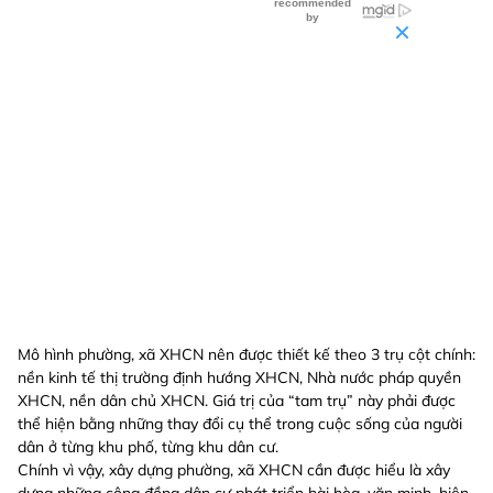
Mô hình phường, xã XHCN nên được thiết kế theo 3 trụ cột chính:
nền kinh tế thị trường định hướng XHCN, Nhà nước pháp quyền
XHCN, nền dân chủ XHCN. Giá trị của “tam trụ” này phải được
thể hiện bằng những thay đổi cụ thể trong cuộc sống của người
dân ở từng khu phố, từng khu dân cư.
Chính vì vậy, xây dựng phường, xã XHCN cần được hiểu là xây
dựng những cộng đồng dân cư phát triển hài hòa, văn minh, hiện