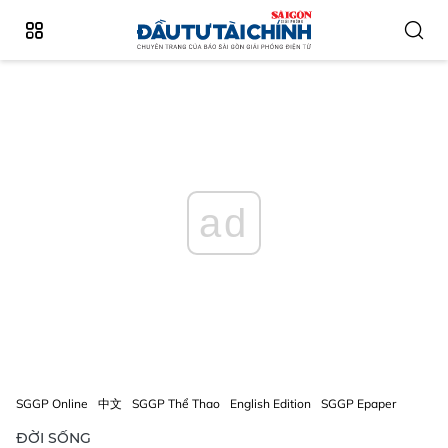
ad
SGGP Online
中文
SGGP Thể Thao
English Edition
SGGP Epaper
ĐỜI SỐNG