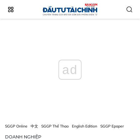
ad
SGGP Online
中文
SGGP Thể Thao
English Edition
SGGP Epaper
DOANH NGHIỆP