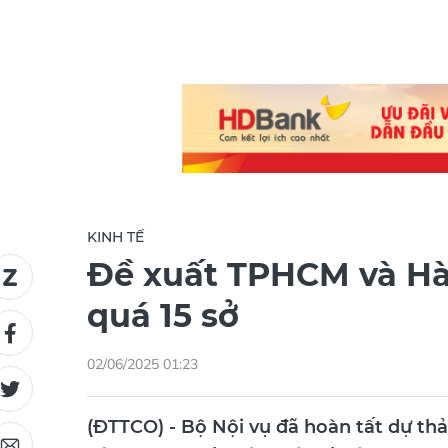
KINH TẾ
Đề xuất TPHCM và Hà
quá 15 sở
02/06/2025 01:23
(ĐTTCO) - Bộ Nội vụ đã hoàn tất dự thả
các cơ quan chuyên môn thuộc UBND t