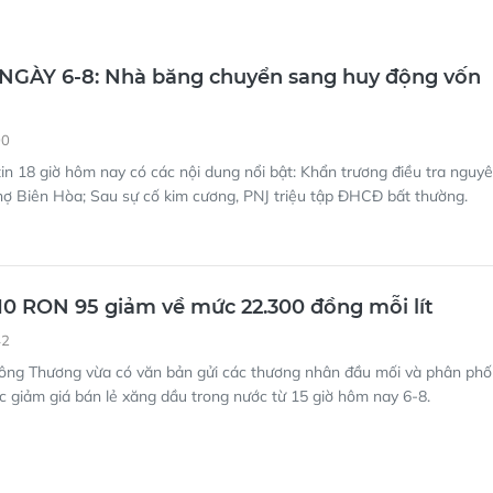
 NGÀY 6-8: Nhà băng chuyển sang huy động vốn
00
in 18 giờ hôm nay có các nội dung nổi bật: Khẩn trương điều tra nguy
hợ Biên Hòa; Sau sự cố kim cương, PNJ triệu tập ĐHCĐ bất thường.
10 RON 95 giảm về mức 22.300 đồng mỗi lít
42
ông Thương vừa có văn bản gửi các thương nhân đầu mối và phân phố
c giảm giá bán lẻ xăng dầu trong nước từ 15 giờ hôm nay 6-8.