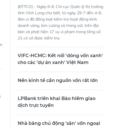
(ĐTTCO) - Ngày 6-8, Chi cục Quản lý thị trường
tỉnh Vĩnh Long cho biết, từ ngày 29-7 đến 4-8,
đơn vị đã đồng loạt kiểm tra hoạt động kinh
doanh vàng, kim cương và trang sức trên địa
bàn và phát hiện 17 vụ vi phạm trong tổng số
21 cơ sở được kiểm tra.
ên
VIFC-HCMC: Kết nối 'dòng vốn xanh'
cho các 'dự án xanh' Việt Nam
Nền kinh tế cần nguồn vốn rất lớn
i
LPBank triển khai Bảo hiểm giao
dịch trực tuyến
Nhà băng chủ động 'săn' vốn ngoại