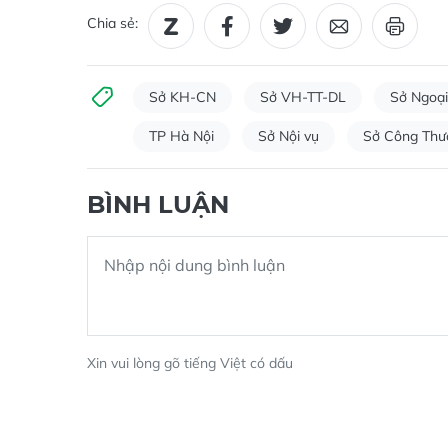
Chia sẻ:
Sở KH-CN
Sở VH-TT-DL
Sở Ngoại
TP Hà Nội
Sở Nội vụ
Sở Công Thư
BÌNH LUẬN
Xin vui lòng gõ tiếng Việt có dấu