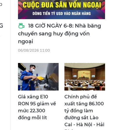
p
G
18 GIỜ NGÀY 6-8: Nhà băng
chuyển sang huy động vốn
ngoại
06/08/2026 11:00
Giá xăng E10
Chính phủ đề
RON 95 giảm về
xuất tăng 86.100
mức 22.300
tỷ đồng làm
đồng mỗi lít
đường sắt Lào
Cai - Hà Nội - Hải
Phòng