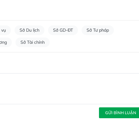
 vụ
Sở Du lịch
Sở GD-ĐT
Sở Tư pháp
ơng
Sở Tài chính
GỬI BÌNH LUẬN