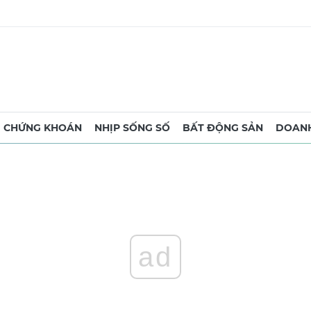
CHỨNG KHOÁN
NHỊP SỐNG SỐ
BẤT ĐỘNG SẢN
DOANH
ad