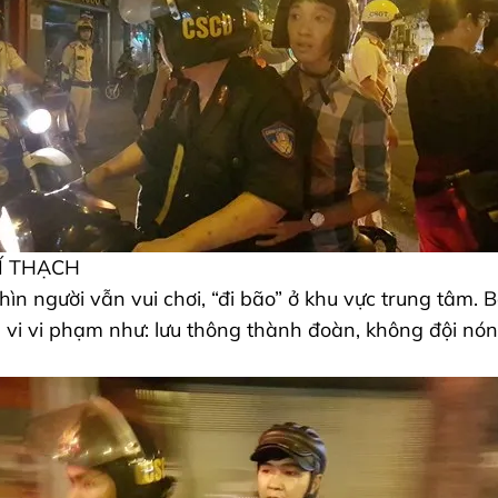
CHÍ THẠCH
n người vẫn vui chơi, “đi bão” ở khu vực trung tâm.
h vi vi phạm như: lưu thông thành đoàn, không đội nó