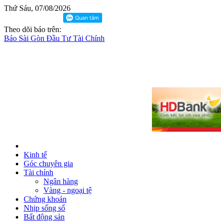
Thứ Sáu, 07/08/2026
Theo dõi báo trên:
Báo Sài Gòn Đầu Tư Tài Chính
Kinh tế
Góc chuyên gia
Tài chính
Ngân hàng
Vàng - ngoại tệ
Chứng khoán
Nhịp sống số
Bất động sản