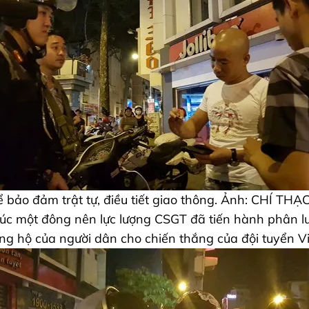
ể bảo đảm trật tự, điều tiết giao thông. Ảnh: CHÍ TH
lúc một đông nên lực lượng CSGT đã tiến hành phân lu
 ủng hộ của người dân cho chiến thắng của đội tuyển V