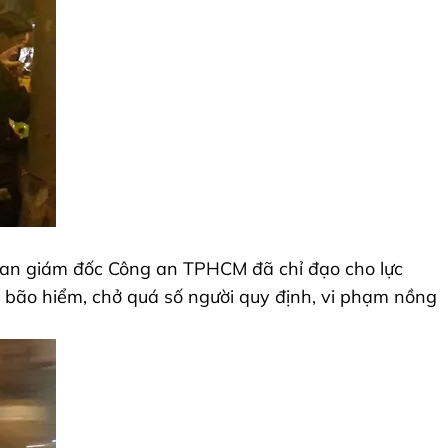
 Ban giám đốc Công an TPHCM đã chỉ đạo cho lực
n bão hiểm, chở quá số người quy định, vi phạm nồng