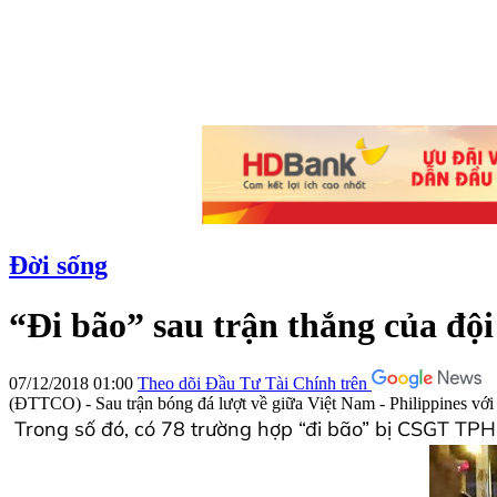
Đời sống
“Đi bão” sau trận thắng của độ
07/12/2018 01:00
Theo dõi Đầu Tư Tài Chính trên
(ĐTTCO) - Sau trận bóng đá lượt về giữa Việt Nam - Philippines với
Trong số đó, có 78 trường hợp “đi bão” bị CSGT TP