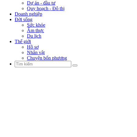
Dự án - đầu tư
Quy hoạch - Đô thị
Doanh nghiệp
Đời sống
Sức khỏe
Ẩm thực
Du lịch
Thế giới
Hồ sơ
Nhân vật
Chuyện bốn phương